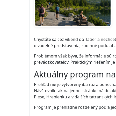
Chystáte sa cez víkend do Tatier a nechcet
divadelné predstavenia, rodinné podujatia
Problémom však býva, že informácie sú roz
prevádzkovateľov. Praktickým riešením je
Aktuálny program na
Prehľad nie je vytvorený iba raz a ponec
Návštevník tak na jednej stránke nájde a
Plese, Hrebienku a v ďalších tatranských l
Program je prehľadne rozdelený podľa jed