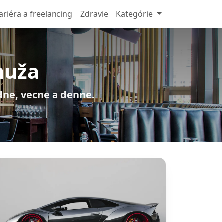
ariéra a freelancing
Zdravie
Kategórie
muža
adne, vecne a denne.