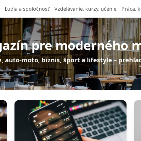
Ľudia a spoločnosť
Vzdelávanie, kurzy, učenie
Práca, k
azín pre moderného 
, auto-moto, biznis, šport a lifestyle – prehľ