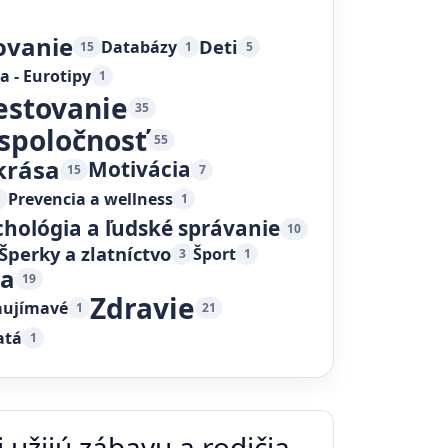
ovanie
Deti
Databázy
15
1
5
a - Eurotipy
1
estovanie
35
 spoločnosť
55
krása
Motivácia
15
7
Prevencia a wellness
1
1
chológia a ľudské správanie
10
Šperky a zlatníctvo
Šport
3
1
ka
19
Zdravie
aujímavé
1
21
atá
1
 užijú zábavu a rodičia