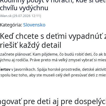
chvíľu vydýchnu
iMan.sk (29.07.2026 12:11)
Kategória:
Slovensko
Keď chcete s deťmi vypadnúť 
riešiť každý detail
ačnete plánovať. Kam pôjdeme, čo budú robiť deti, čo ak bu
dýchnu aj rodičia. Práve preto má veľký zmysel vybrať si mie
Čertov
v Javorníkoch. Spája horské prostredie, detské aktivit
s spolu bez toho, aby ste museli celý deň presúvať deti z mi
govať pre deti aj pre dospelý