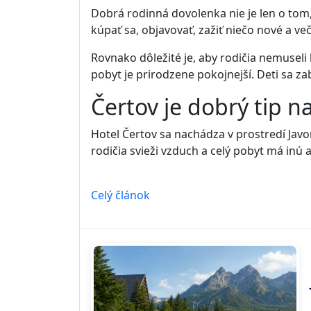
Dobrá rodinná dovolenka nie je len o tom, ž
kúpať sa, objavovať, zažiť niečo nové a v
Rovnako dôležité je, aby rodičia nemuseli 
pobyt je prirodzene pokojnejší. Deti sa za
Čertov je dobrý tip n
Hotel Čertov sa nachádza v prostredí Javo
rodičia svieži vzduch a celý pobyt má inú
Celý článok