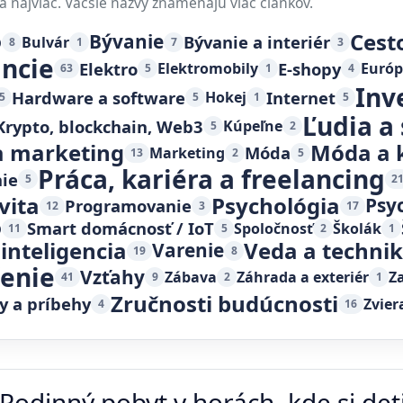
a najviac. Väčšie názvy znamenajú viac článkov.
Cest
o
Bývanie
Bývanie a interiér
Bulvár
8
1
7
3
ancie
Elektro
E-shopy
Elektromobily
Európ
63
5
1
4
Inv
Hardware a software
Internet
Hokej
5
5
1
5
Ľudia a
Krypto, blockchain, Web3
Kúpeľne
5
2
 marketing
Móda a 
Móda
Marketing
13
2
5
Práca, kariéra a freelancing
ie
5
2
vita
Psychológia
Psy
Programovanie
12
3
17
o
Smart domácnosť / IoT
Spoločnosť
Školák
11
5
2
1
inteligencia
Veda a techni
Varenie
19
8
čenie
Vzťahy
Zábava
Záhrada a exteriér
Z
41
9
2
1
Zručnosti budúcnosti
y a príbehy
Zvier
4
16
Rodinný pobyt v horách, kde si deti