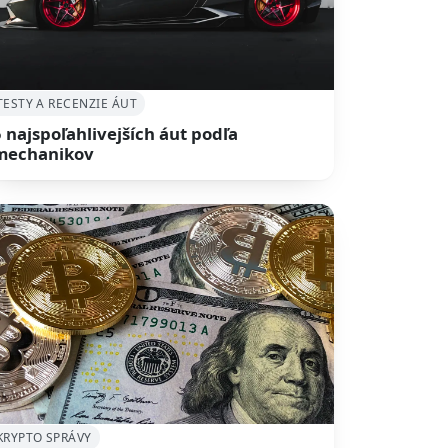
TESTY A RECENZIE ÁUT
5 najspoľahlivejších áut podľa
mechanikov
KRYPTO SPRÁVY