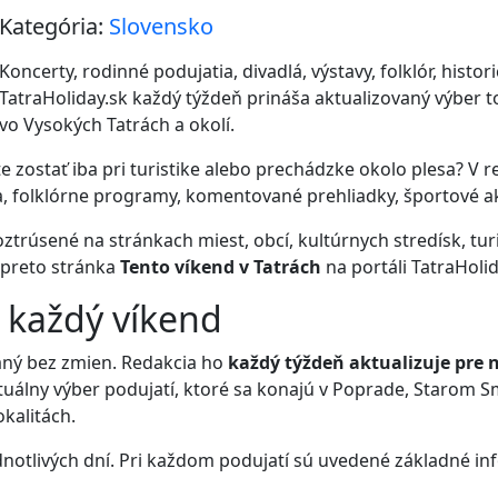
Kategória:
Slovensko
Koncerty, rodinné podujatia, divadlá, výstavy, folklór, histori
TatraHoliday.sk každý týždeň prináša aktualizovaný výber t
vo Vysokých Tatrách a okolí.
e zostať iba pri turistike alebo prechádzke okolo plesa? V 
, folklórne programy, komentované prehliadky, športové akc
trúsené na stránkach miest, obcí, kultúrnych stredísk, turi
 preto stránka
Tento víkend v Tatrách
na portáli TatraHolid
 každý víkend
haný bez zmien. Redakcia ho
každý týždeň aktualizuje pre n
ktuálny výber podujatí, ktoré sa konajú v Poprade, Starom 
okalitách.
notlivých dní. Pri každom podujatí sú uvedené základné in