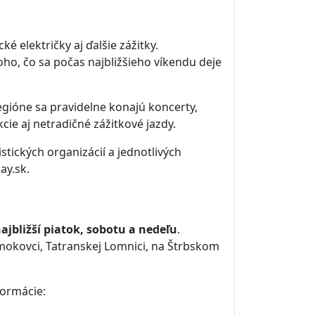
cké električky aj ďalšie zážitky.
oho, čo sa počas najbližšieho víkendu deje
regióne sa pravidelne konajú koncerty,
ie aj netradičné zážitkové jazdy.
stických organizácií a jednotlivých
ay.sk.
ajbližší piatok, sobotu a nedeľu
.
Smokovci, Tatranskej Lomnici, na Štrbskom
formácie: