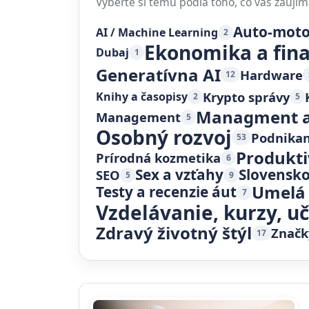
Vyberte si tému podľa toho, čo vás zaujím
Auto-mot
AI / Machine Learning
2
Ekonomika a fin
Dubaj
1
Generatívna AI
Hardware
12
Krypto správy
Knihy a časopisy
2
5
Managment a
Management
5
Osobný rozvoj
Podnikan
53
Produkti
Prírodná kozmetika
6
Sex a vzťahy
Slovensk
SEO
5
9
Umelá 
Testy a recenzie áut
7
Vzdelávanie, kurzy, u
Zdravý životný štýl
Značk
17