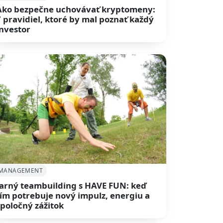
Ako bezpečne uchovávať kryptomeny:
7 pravidiel, ktoré by mal poznať každý
investor
MANAGEMENT
Jarný teambuilding s HAVE FUN: keď
tím potrebuje nový impulz, energiu a
spoločný zážitok