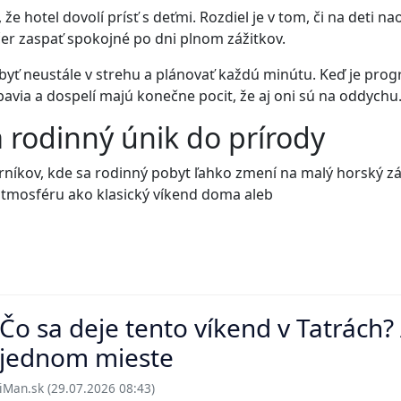
e hotel dovolí prísť s deťmi. Rozdiel je v tom, či na deti nao
ečer zaspať spokojné po dni plnom zážitkov.
byť neustále v strehu a plánovať každú minútu. Keď je progr
bavia a dospelí majú konečne pocit, že aj oni sú na oddychu
a rodinný únik do prírody
rníkov, kde sa rodinný pobyt ľahko zmení na malý horský zá
 atmosféru ako klasický víkend doma aleb
Čo sa deje tento víkend v Tatrách
jednom mieste
iMan.sk (29.07.2026 08:43)