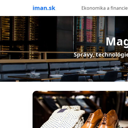
iman.sk
Ekonomika a financie
Mag
Správy, technológie