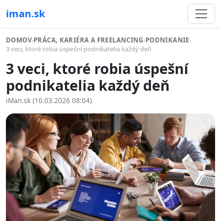
iman.sk
DOMOV
›
PRÁCA, KARIÉRA A FREELANCING
›
PODNIKANIE
›
3 veci, ktoré robia úspešní podnikatelia každý deň
3 veci, ktoré robia úspešní
podnikatelia každý deň
iMan.sk (10.03.2026 08:04)