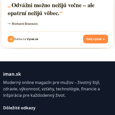
iman.sk
Moderný online magazín pre mužov – životný štýl,
zdravie, výkonnosť, vzťahy, technológie, financie a
inšpirácia pre každodenný život.
Dôležité odkazy