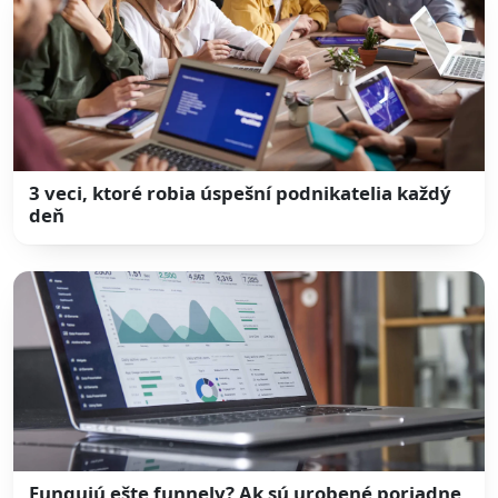
3 veci, ktoré robia úspešní podnikatelia každý
deň
Fungujú ešte funnely? Ak sú urobené poriadne,