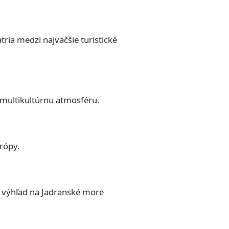
ria medzi najväčšie turistické
 multikultúrnu atmosféru.
rópy.
a výhľad na Jadranské more