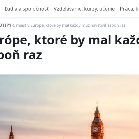
Ľudia a spoločnosť
Vzdelávanie, kurzy, učenie
Práca, k
OTIPY
›
5 miest v Európe, ktoré by mal každý muž navštíviť aspoň raz
urópe, ktoré by mal ka
poň raz