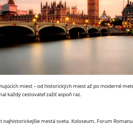
ujúcich miest – od historických miest až po moderné metr
al každý cestovateľ zažiť aspoň raz.
zi najhistorickejšie mestá sveta. Koloseum, Forum Romanu