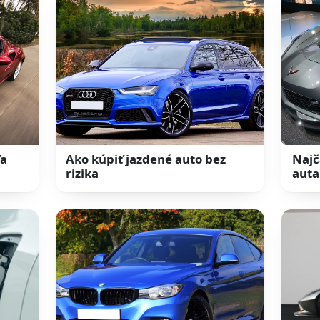
ľa
Ako kúpiť jazdené auto bez
Najč
rizika
auta