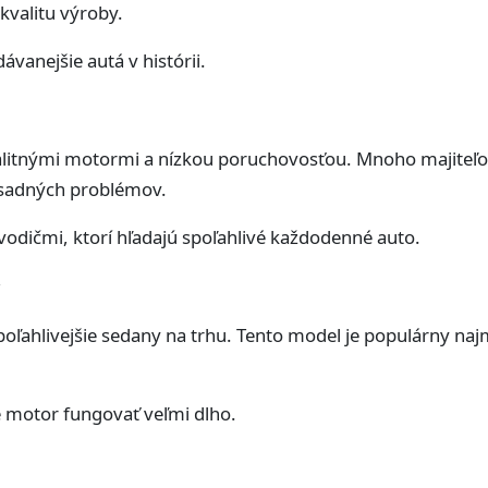
kvalitu výroby.
ávanejšie autá v histórii.
alitnými motormi a nízkou poruchovosťou. Mnoho majiteľov 
ásadných problémov.
vodičmi, ktorí hľadajú spoľahlivé každodenné auto.
oľahlivejšie sedany na trhu. Tento model je populárny naj
e motor fungovať veľmi dlho.