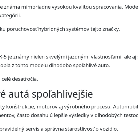
 je známa mimoriadne vysokou kvalitou spracovania. Model
kategórii.
zku poruchovosť hybridných systémov tejto značky.
5 je známy nielen skvelými jazdnými vlastnosťami, ale aj
robia z tohto modelu dlhodobo spoľahlivé auto.
 celé desaťročia.
é autá spoľahlivejšie
ality konštrukcie, motorov aj výrobného procesu. Automobil
ntov, často dosahujú lepšie výsledky v dlhodobých testoch
pravidelný servis a správna starostlivosť o vozidlo.