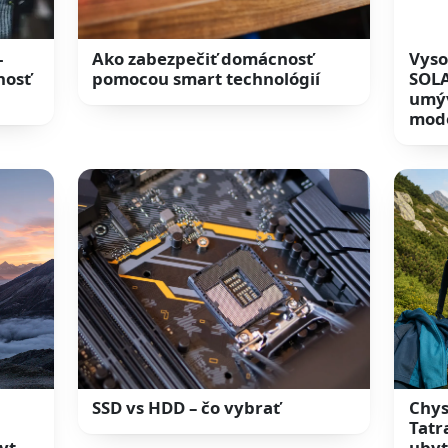
-
Ako zabezpečiť domácnosť
Vyso
nosť
pomocou smart technológií
SOLA
umýv
mod
SSD vs HDD – čo vybrať
Chys
Tatr
yt
ubyt