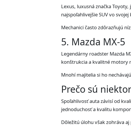
Lexus, luxusná značka Toyoty,
najspoľahlivejšie SUV vo svojej 
Mechanici často zdôrazňujú ní
5. Mazda MX-5
Legendárny roadster Mazda MX-
konštrukcia a kvalitné motory 
Mnohí majitelia si ho nechávajú
Prečo sú niektor
Spoľahlivosť auta závisí od kv
jednoduchosť a kvalitu kompone
Dôležitú úlohu však zohráva aj 