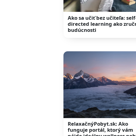
Ako sa učiť bez učiteľa: self
directed learning ako zruč
budúcnosti
RelaxačnýPobyt.sk: Ako
funguje portál, ktorý vám
nájde ideálny wellness pob