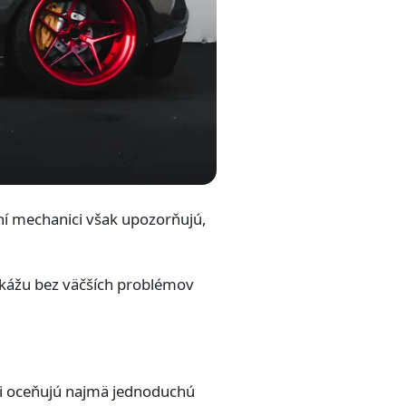
ení mechanici však upozorňujú,
okážu bez väčších problémov
ici oceňujú najmä jednoduchú