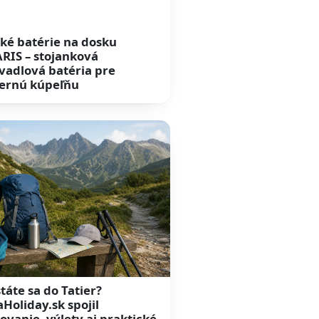
ké batérie na dosku
RIS – stojanková
adlová batéria pre
ernú kúpeľňu
táte sa do Tatier?
aHoliday.sk spojil
ovanie, výlety aj praktické