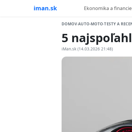
iman.sk
Ekonomika a financie
DOMOV
›
AUTO-MOTO
›
TESTY A RECE
5 najspoľah
iMan.sk (14.03.2026 21:48)