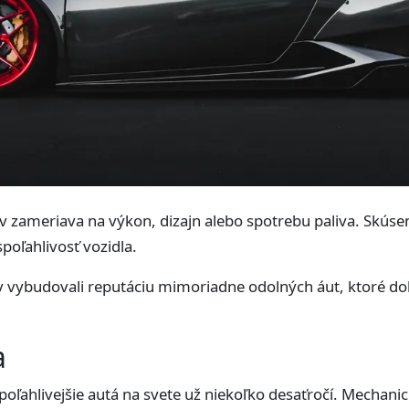
ov zameriava na výkon, dizajn alebo spotrebu paliva. Skús
spoľahlivosť vozidla.
v vybudovali reputáciu mimoriadne odolných áut, ktoré d
a
spoľahlivejšie autá na svete už niekoľko desaťročí. Mechan