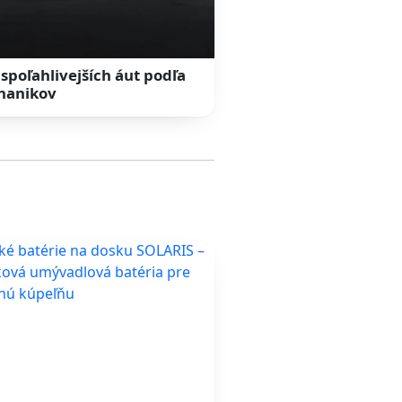
jspoľahlivejších áut podľa
hanikov