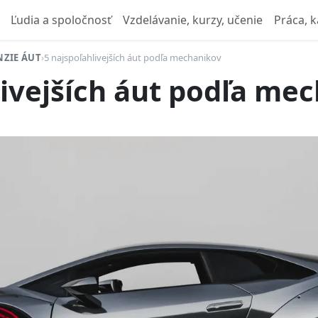
Ľudia a spoločnosť
Vzdelávanie, kurzy, učenie
Práca, k
NZIE ÁUT
›
5 najspoľahlivejších áut podľa mechanikov
livejších áut podľa me