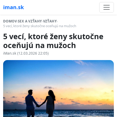
iman.sk
DOMOV
›
SEX A VZŤAHY
›
VZŤAHY
›
5 vecí, ktoré ženy skutočne oceňujú na mužoch
5 vecí, ktoré ženy skutočne
oceňujú na mužoch
iMan.sk (12.03.2026 22:05)