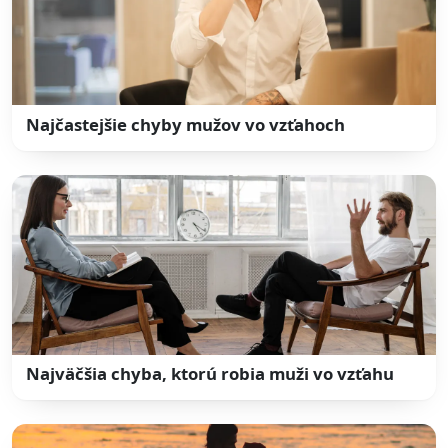
Najčastejšie chyby mužov vo vzťahoch
Najväčšia chyba, ktorú robia muži vo vzťahu