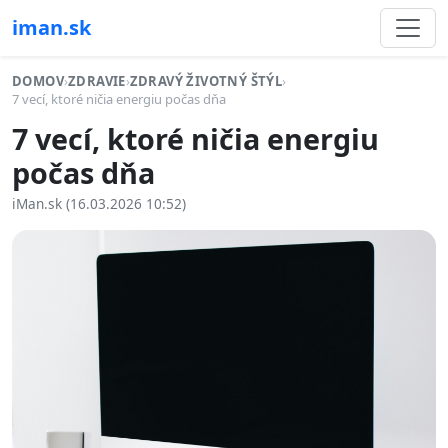
iman.sk
DOMOV
›
ZDRAVIE
›
ZDRAVÝ ŽIVOTNÝ ŠTÝL
›
7 vecí, ktoré ničia energiu počas dňa
7 vecí, ktoré ničia energiu
počas dňa
iMan.sk (16.03.2026 10:52)