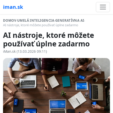
iman.sk
DOMOV
›
UMELÁ INTELIGENCIA
›
GENERATÍVNA AI
›
AI nástroje, ktoré môžete používať úplne zadarmo
AI nástroje, ktoré môžete
používať úplne zadarmo
iMan.sk (13.03.2026 09:11)