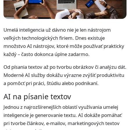
Umelá inteligencia už dávno nie je len nástrojom
veľkých technologických firiem. Dnes existuje
množstvo AI nástrojov, ktoré môže používať prakticky
každý – často dokonca úplne zadarmo.
Od písania textov až po tvorbu obrázkov či analýzu dát.
Moderné AI služby dokážu výrazne zvýšiť produktivitu
a pomôcť pri práci, štúdiu alebo podnikaní.
AI na písanie textov
Jednou z najrozšírenejších oblastí využívania umelej
inteligencie je generovanie textu. AI dokáže pomáhať
pri tvorbe článkov, e-mailov, marketingových textov