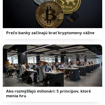
Prečo banky začínajú brať kryptomeny vážne
Ako rozmýšľajú milionári: 5 princípov, ktoré
menia hru