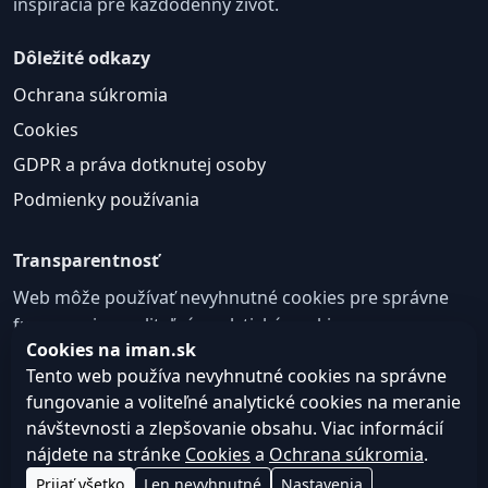
inšpirácia pre každodenný život.
Dôležité odkazy
Ochrana súkromia
Cookies
GDPR a práva dotknutej osoby
Podmienky používania
Transparentnosť
Web môže používať nevyhnutné cookies pre správne
fungovanie a voliteľné analytické cookies na
Cookies na iman.sk
zlepšovanie obsahu a používateľskej skúsenosti.
Tento web používa nevyhnutné cookies na správne
Nastavenie cookies
fungovanie a voliteľné analytické cookies na meranie
návštevnosti a zlepšovanie obsahu. Viac informácií
nájdete na stránke
Cookies
a
Ochrana súkromia
.
© 2026
Web design, tvorba webu a SEO –
Consultee,
Prijať všetko
Len nevyhnutné
Nastavenia