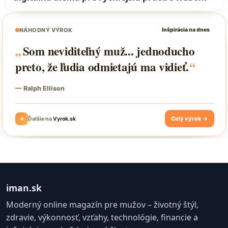
iman.sk
Moderný online magazín pre mužov – životný štýl,
zdravie, výkonnosť, vzťahy, technológie, financie a