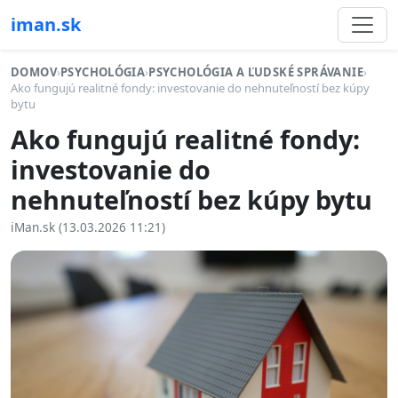
iman.sk
DOMOV
›
PSYCHOLÓGIA
›
PSYCHOLÓGIA A ĽUDSKÉ SPRÁVANIE
›
Ako fungujú realitné fondy: investovanie do nehnuteľností bez kúpy
bytu
Ako fungujú realitné fondy:
investovanie do
nehnuteľností bez kúpy bytu
iMan.sk (13.03.2026 11:21)