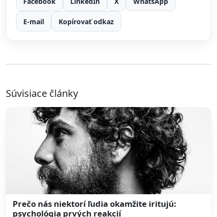
Facebook
LinkedIn
X
WhatsApp
E-mail
Kopírovať odkaz
Súvisiace články
Prečo nás niektorí ľudia okamžite iritujú:
psychológia prvých reakcií