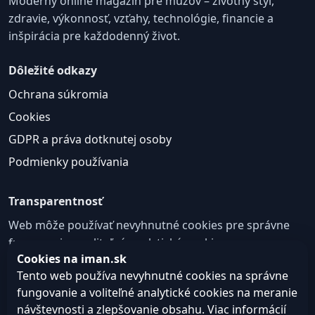
Moderný online magazín pre mužov – životný štýl,
zdravie, výkonnosť, vzťahy, technológie, financie a
inšpirácia pre každodenný život.
Dôležité odkazy
Ochrana súkromia
Cookies
GDPR a práva dotknutej osoby
Podmienky používania
Transparentnosť
Web môže používať nevyhnutné cookies pre správne
fungovanie a voliteľné analytické cookies na
Cookies na iman.sk
zlepšovanie obsahu a používateľskej skúsenosti.
Tento web používa nevyhnutné cookies na správne
Nastavenie cookies
fungovanie a voliteľné analytické cookies na meranie
návštevnosti a zlepšovanie obsahu. Viac informácií