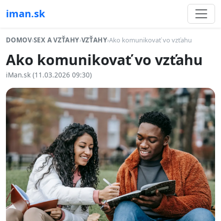
iman.sk
DOMOV
›
SEX A VZŤAHY
›
VZŤAHY
›
Ako komunikovať vo vzťahu
Ako komunikovať vo vzťahu
iMan.sk (11.03.2026 09:30)