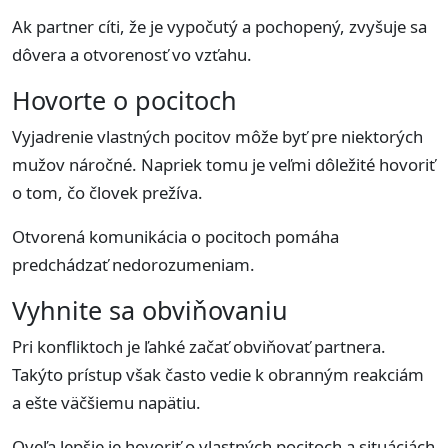
Ak partner cíti, že je vypočutý a pochopený, zvyšuje sa
dôvera a otvorenosť vo vzťahu.
Hovorte o pocitoch
Vyjadrenie vlastných pocitov môže byť pre niektorých
mužov náročné. Napriek tomu je veľmi dôležité hovoriť
o tom, čo človek prežíva.
Otvorená komunikácia o pocitoch pomáha
predchádzať nedorozumeniam.
Vyhnite sa obviňovaniu
Pri konfliktoch je ľahké začať obviňovať partnera.
Takýto prístup však často vedie k obranným reakciám
a ešte väčšiemu napätiu.
Oveľa lepšie je hovoriť o vlastných pocitoch a situáciách