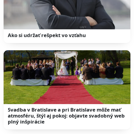
Ako si udržať rešpekt vo vzťahu
Svadba v Bratislave a pri Bratislave môže mať
atmosféru, štýl aj pokoj: objavte svadobný web
plný inšpirácie