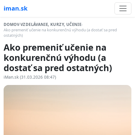
iman.sk
DOMOV
›
VZDELÁVANIE, KURZY, UČENIE
›
Ako premeniť učenie na konkurenčnú výhodu (a dostať sa pred
ostatných)
Ako premeniť učenie na
konkurenčnú výhodu (a
dostať sa pred ostatných)
iMan.sk (31.03.2026 08:47)