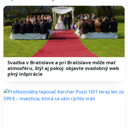
Svadba v Bratislave a pri Bratislave môže mať
atmosféru, štýl aj pokoj: objavte svadobný web
plný inšpirácie