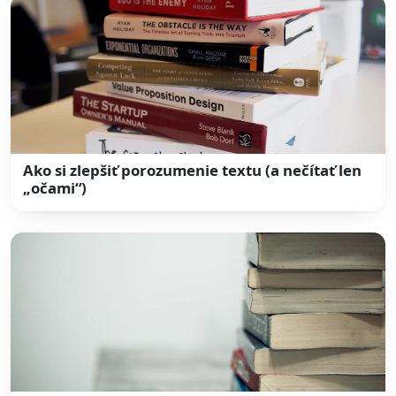
Ako si zlepšiť porozumenie textu (a nečítať len
„očami“)