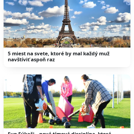
5 miest na svete, ktoré by mal každý muž
navštíviť aspoň raz
Fun Fúkači – nová tímová disciplína, ktorá