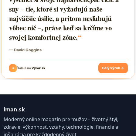
iman.sk
Moderný online magazín pre mužov – životný štýl,
zdravie, výkonnosť, vzťahy, technológie, financie a
inšpirácia pre každodenný život.