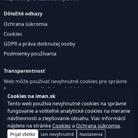
Dôležité odkazy
Ochrana súkromia
Cookies
GDPR a práva dotknutej osoby
Podmienky používania
Transparentnosť
Web môže používať nevyhnutné cookies pre správne
fungovanie a voliteľné analytické cookies na
Cookies na iman.sk
zlepšovanie obsahu a používateľskej skúsenosti.
Tento web používa nevyhnutné cookies na správne
Nastavenie cookies
fungovanie a voliteľné analytické cookies na meranie
návštevnosti a zlepšovanie obsahu. Viac informácií
nájdete na stránke
Cookies
a
Ochrana súkromia
.
© 2026
Web design, tvorba webu a SEO –
Consultee,
Prijať všetko
Len nevyhnutné
Nastavenia
iman.sk
s.r.o.