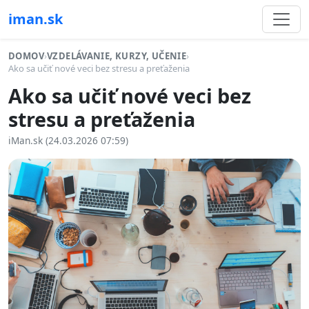
iman.sk
DOMOV
›
VZDELÁVANIE, KURZY, UČENIE
›
Ako sa učiť nové veci bez stresu a preťaženia
Ako sa učiť nové veci bez
stresu a preťaženia
iMan.sk (24.03.2026 07:59)