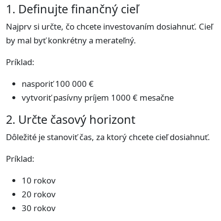
1. Definujte finančný cieľ
Najprv si určte, čo chcete investovaním dosiahnuť. Cieľ
by mal byť konkrétny a merateľný.
Príklad:
nasporiť 100 000 €
vytvoriť pasívny príjem 1000 € mesačne
2. Určte časový horizont
Dôležité je stanoviť čas, za ktorý chcete cieľ dosiahnuť.
Príklad:
10 rokov
20 rokov
30 rokov