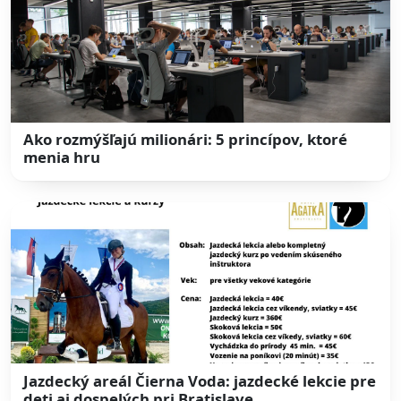
Ako rozmýšľajú milionári: 5 princípov, ktoré
menia hru
Jazdecký areál Čierna Voda: jazdecké lekcie pre
deti aj dospelých pri Bratislave