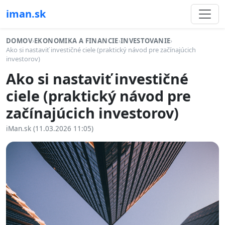
iman.sk
DOMOV
›
EKONOMIKA A FINANCIE
›
INVESTOVANIE
›
Ako si nastaviť investičné ciele (praktický návod pre začínajúcich
investorov)
Ako si nastaviť investičné
ciele (praktický návod pre
začínajúcich investorov)
iMan.sk (11.03.2026 11:05)