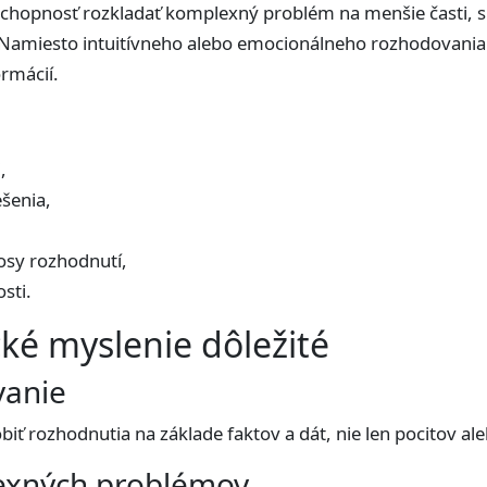
chopnosť rozkladať komplexný problém na menšie časti, s
Namiesto intuitívneho alebo emocionálneho rozhodovania s
rmácií.
,
ešenia,
osy rozhodnutí,
sti.
cké myslenie dôležité
vanie
iť rozhodnutia na základe faktov a dát, nie len pocitov a
lexných problémov