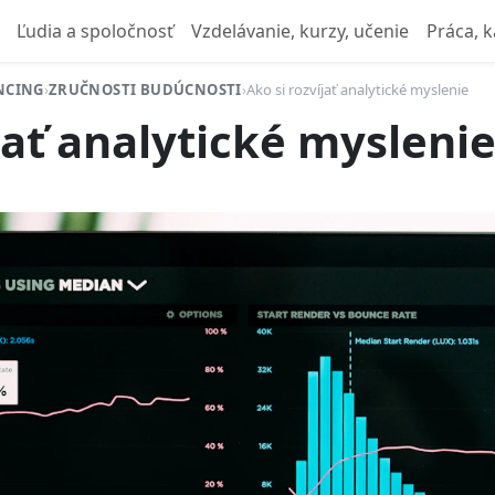
Ľudia a spoločnosť
Vzdelávanie, kurzy, učenie
Práca, k
ANCING
›
ZRUČNOSTI BUDÚCNOSTI
›
Ako si rozvíjať analytické myslenie
jať analytické mysleni