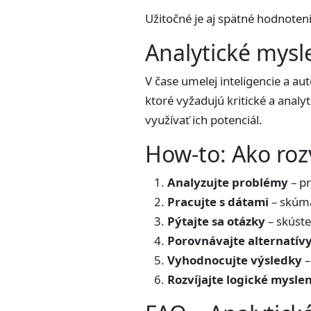
Užitočné je aj spätné hodnoteni
Analytické mysl
V čase umelej inteligencie a a
ktoré vyžadujú kritické a anal
využívať ich potenciál.
How-to: Ako rozv
Analyzujte problémy
– pr
Pracujte s dátami
– skúmaj
Pýtajte sa otázky
– skúste
Porovnávajte alternatív
Vyhodnocujte výsledky
–
Rozvíjajte logické mysle