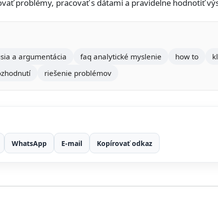
ať problémy, pracovať s dátami a pravidelne hodnotiť výs
usia a argumentácia
faq analytické myslenie
how to
k
ozhodnutí
riešenie problémov
WhatsApp
E-mail
Kopírovať odkaz