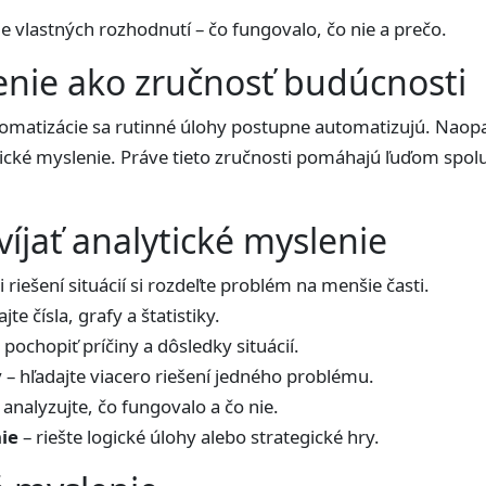
e vlastných rozhodnutí – čo fungovalo, čo nie a prečo.
enie ako zručnosť budúcnosti
utomatizácie sa rutinné úlohy postupne automatizujú. Naop
ytické myslenie. Práve tieto zručnosti pomáhajú ľuďom spol
íjať analytické myslenie
i riešení situácií si rozdeľte problém na menšie časti.
te čísla, grafy a štatistiky.
 pochopiť príčiny a dôsledky situácií.
y
– hľadajte viacero riešení jedného problému.
 analyzujte, čo fungovalo a čo nie.
nie
– riešte logické úlohy alebo strategické hry.