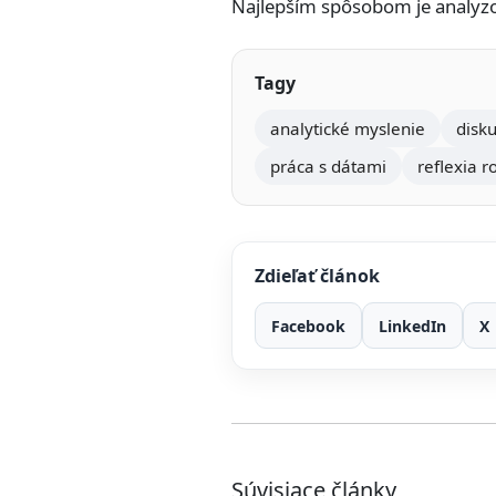
Najlepším spôsobom je analyzov
Tagy
analytické myslenie
disk
práca s dátami
reflexia r
Zdieľať článok
Facebook
LinkedIn
X
Súvisiace články