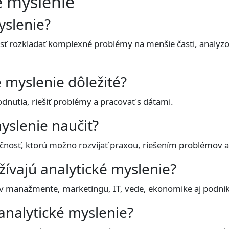
é myslenie
yslenie?
sť rozkladať komplexné problémy na menšie časti, analyzov
é myslenie dôležité?
dnutia, riešiť problémy a pracovať s dátami.
yslenie naučiť?
učnosť, ktorú možno rozvíjať praxou, riešením problémov 
žívajú analytické myslenie?
é v manažmente, marketingu, IT, vede, ekonomike aj podnik
 analytické myslenie?