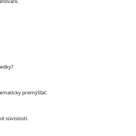
ánovaní.
ledky?
tematicky premýšľať.
é súvislosti.