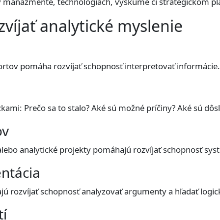
 v manažmente, technológiách, výskume či strategickom pl
víjať analytické myslenie
eportov pomáha rozvíjať schopnosť interpretovať informácie.
zkami: Prečo sa to stalo? Aké sú možné príčiny? Aké sú dôs
ov
 alebo analytické projekty pomáhajú rozvíjať schopnosť sys
ntácia
ú rozvíjať schopnosť analyzovať argumenty a hľadať logick
tí