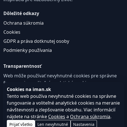
Dôležité odkazy
Ochrana súkromia
Cookies
GDPR a práva dotknutej osoby
Podmienky používania
Transparentnosť
Web môže používať nevyhnutné cookies pre správne
fungovanie a voliteľné analytické cookies na
Cookies na iman.sk
zlepšovanie obsahu a používateľskej skúsenosti.
Tento web používa nevyhnutné cookies na správne
Nastavenie cookies
fungovanie a voliteľné analytické cookies na meranie
návštevnosti a zlepšovanie obsahu. Viac informácií
nájdete na stránke
Cookies
a
Ochrana súkromia
.
© 2026
Web design, tvorba webu a SEO –
Consultee,
Prijať všetko
Len nevyhnutné
Nastavenia
iman.sk
s.r.o.