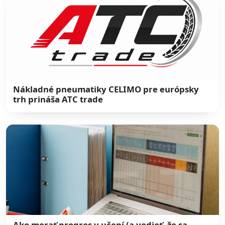
Nákladné pneumatiky CELIMO pre európsky
trh prináša ATC trade
Ako merať progres v učení (a vedieť, že sa