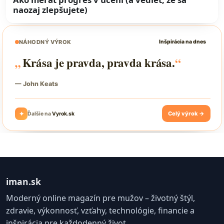
naozaj zlepšujete)
iman.sk
Moderný online magazín pre mužov – životný štýl,
zdravie, výkonnosť, vzťahy, technológie, financie a
inšpirácia pre každodenný život.