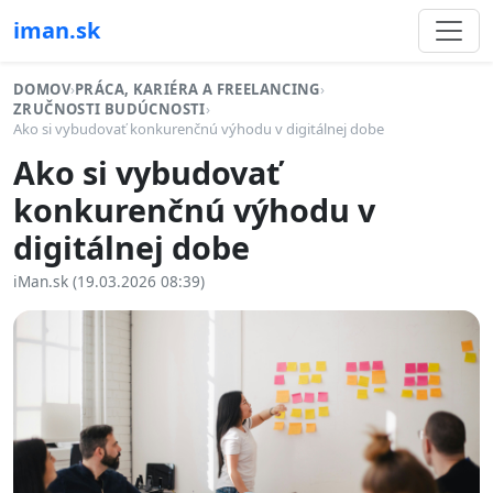
iman.sk
DOMOV
›
PRÁCA, KARIÉRA A FREELANCING
›
ZRUČNOSTI BUDÚCNOSTI
›
Ako si vybudovať konkurenčnú výhodu v digitálnej dobe
Ako si vybudovať
konkurenčnú výhodu v
digitálnej dobe
iMan.sk (19.03.2026 08:39)