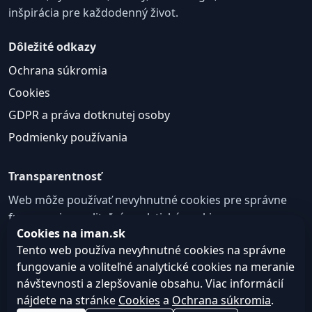
inšpirácia pre každodenný život.
Dôležité odkazy
Ochrana súkromia
Cookies
GDPR a práva dotknutej osoby
Podmienky používania
Transparentnosť
Web môže používať nevyhnutné cookies pre správne
fungovanie a voliteľné analytické cookies na
Cookies na iman.sk
zlepšovanie obsahu a používateľskej skúsenosti.
Tento web používa nevyhnutné cookies na správne
Nastavenie cookies
fungovanie a voliteľné analytické cookies na meranie
návštevnosti a zlepšovanie obsahu. Viac informácií
nájdete na stránke
Cookies
a
Ochrana súkromia
.
© 2026
Web design, tvorba webu a SEO –
Consultee,