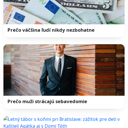
Prečo väčšina ľudí nikdy nezbohatne
Prečo muži strácajú sebavedomie