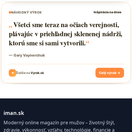
iman.sk
Moderný online magazín pre mužov – životný štýl,
zdravie, výkonnosť, vzťahy, technológie, financie a