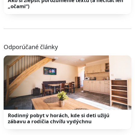
Ako si zlepšiť porozumenie textu (a nečítať len
„očami“)
Odporúčané články
Rodinný pobyt v horách, kde si deti užijú
zábavu a rodičia chvíľu vydýchnu