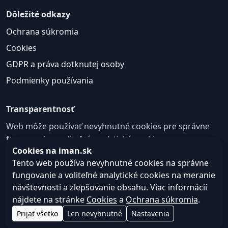
Dôležité odkazy
Ochrana súkromia
Cookies
GDPR a práva dotknutej osoby
Podmienky používania
Transparentnosť
Web môže používať nevyhnutné cookies pre správne
fungovanie a voliteľné analytické cookies na
Cookies na iman.sk
zlepšovanie obsahu a používateľskej skúsenosti.
Tento web používa nevyhnutné cookies na správne
Nastavenie cookies
fungovanie a voliteľné analytické cookies na meranie
návštevnosti a zlepšovanie obsahu. Viac informácií
nájdete na stránke
Cookies
a
Ochrana súkromia
.
© 2026
Web design, tvorba webu a SEO –
Consultee,
Prijať všetko
Len nevyhnutné
Nastavenia
iman.sk
s.r.o.