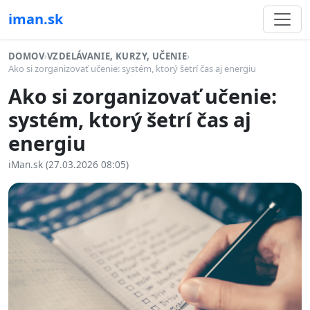
iman.sk
DOMOV
›
VZDELÁVANIE, KURZY, UČENIE
›
Ako si zorganizovať učenie: systém, ktorý šetrí čas aj energiu
Ako si zorganizovať učenie:
systém, ktorý šetrí čas aj
energiu
iMan.sk (27.03.2026 08:05)