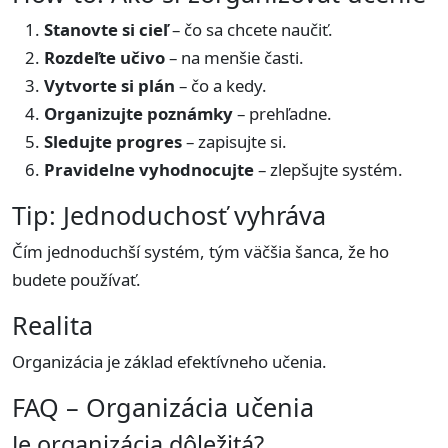
Stanovte si cieľ
– čo sa chcete naučiť.
Rozdeľte učivo
– na menšie časti.
Vytvorte si plán
– čo a kedy.
Organizujte poznámky
– prehľadne.
Sledujte progres
– zapisujte si.
Pravidelne vyhodnocujte
– zlepšujte systém.
Tip: Jednoduchosť vyhráva
Čím jednoduchší systém, tým väčšia šanca, že ho
budete používať.
Realita
Organizácia je základ efektívneho učenia.
FAQ – Organizácia učenia
Je organizácia dôležitá?