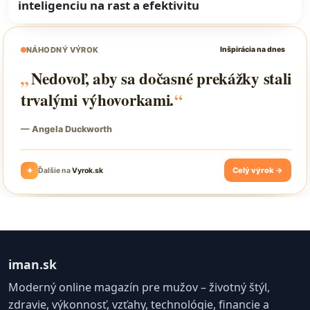
inteligenciu na rast a efektivitu
iman.sk
Moderný online magazín pre mužov – životný štýl,
zdravie, výkonnosť, vzťahy, technológie, financie a