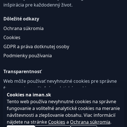
inšpirácia pre každodenný život.
Dôležité odkazy
Ochrana súkromia
Cookies
GDPR a práva dotknutej osoby
Podmienky používania
Transparentnosť
Web môže používať nevyhnutné cookies pre správne
fungovanie a voliteľné analytické cookies na
Cookies na iman.sk
zlepšovanie obsahu a používateľskej skúsenosti.
Tento web používa nevyhnutné cookies na správne
Nastavenie cookies
fungovanie a voliteľné analytické cookies na meranie
návštevnosti a zlepšovanie obsahu. Viac informácií
nájdete na stránke
Cookies
a
Ochrana súkromia
.
© 2026
Web design, tvorba webu a SEO –
Consultee,