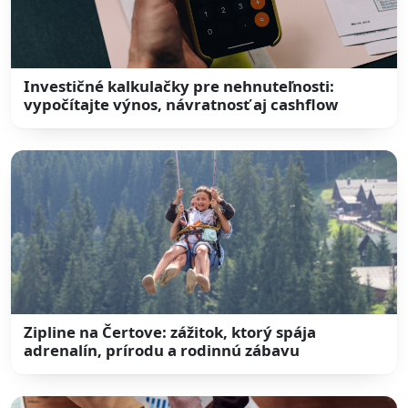
Investičné kalkulačky pre nehnuteľnosti:
vypočítajte výnos, návratnosť aj cashflow
Zipline na Čertove: zážitok, ktorý spája
adrenalín, prírodu a rodinnú zábavu