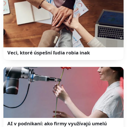
Veci, ktoré úspešní ľudia robia inak
AI v podnikaní: ako firmy využívajú umelú