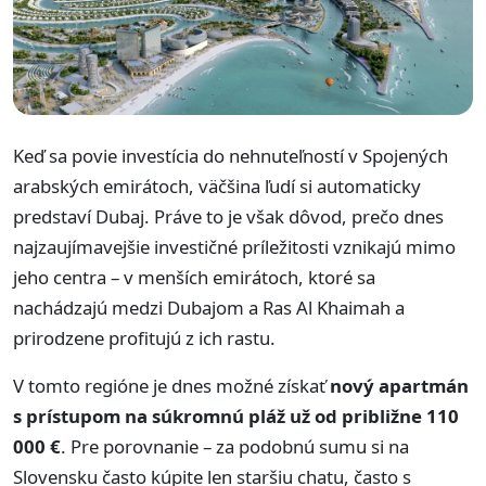
Keď sa povie investícia do nehnuteľností v Spojených
arabských emirátoch, väčšina ľudí si automaticky
predstaví Dubaj. Práve to je však dôvod, prečo dnes
najzaujímavejšie investičné príležitosti vznikajú mimo
jeho centra – v menších emirátoch, ktoré sa
nachádzajú medzi Dubajom a Ras Al Khaimah a
prirodzene profitujú z ich rastu.
V tomto regióne je dnes možné získať
nový apartmán
s prístupom na súkromnú pláž už od približne 110
000 €
. Pre porovnanie – za podobnú sumu si na
Slovensku často kúpite len staršiu chatu, často s