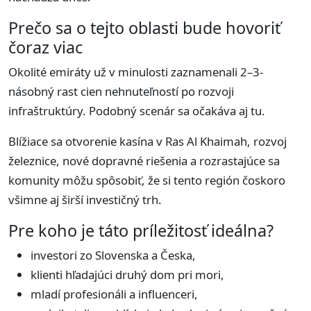
Prečo sa o tejto oblasti bude hovoriť
čoraz viac
Okolité emiráty už v minulosti zaznamenali 2–3-
násobný rast cien nehnuteľností po rozvoji
infraštruktúry. Podobný scenár sa očakáva aj tu.
Blížiace sa otvorenie kasína v Ras Al Khaimah, rozvoj
železnice, nové dopravné riešenia a rozrastajúce sa
komunity môžu spôsobiť, že si tento región čoskoro
všimne aj širší investičný trh.
Pre koho je táto príležitosť ideálna?
investori zo Slovenska a Česka,
klienti hľadajúci druhý dom pri mori,
mladí profesionáli a influenceri,