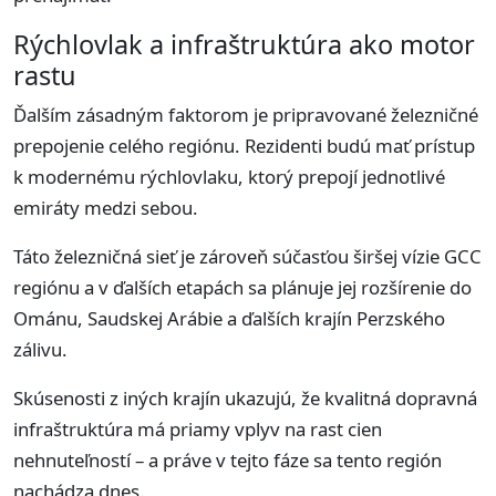
Rýchlovlak a infraštruktúra ako motor
rastu
Ďalším zásadným faktorom je pripravované železničné
prepojenie celého regiónu. Rezidenti budú mať prístup
k modernému rýchlovlaku, ktorý prepojí jednotlivé
emiráty medzi sebou.
Táto železničná sieť je zároveň súčasťou širšej vízie GCC
regiónu a v ďalších etapách sa plánuje jej rozšírenie do
Ománu, Saudskej Arábie a ďalších krajín Perzského
zálivu.
Skúsenosti z iných krajín ukazujú, že kvalitná dopravná
infraštruktúra má priamy vplyv na rast cien
nehnuteľností – a práve v tejto fáze sa tento región
nachádza dnes.