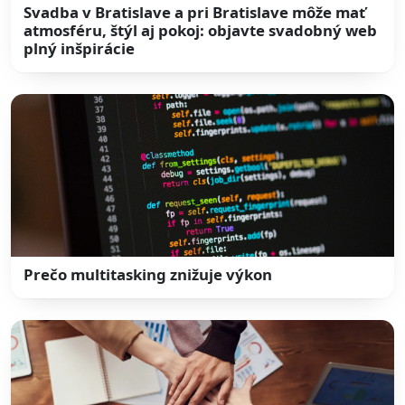
Svadba v Bratislave a pri Bratislave môže mať
atmosféru, štýl aj pokoj: objavte svadobný web
plný inšpirácie
Prečo multitasking znižuje výkon