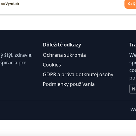
Dôležité odkazy
Tr
štýl, zdravie,
Ochrana súkromia
We
špirácia pre
sp
Cookies
co
GDPR a práva dotknutej osoby
po
Podmienky používania
N
We