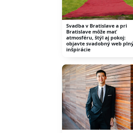
Svadba v Bratislave a pri
Bratislave môže mať
atmosféru, štýl aj pokoj:
objavte svadobný web pln
inšpirácie