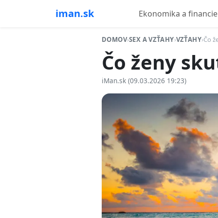
iman.sk
Ekonomika a financie
DOMOV
›
SEX A VZŤAHY
›
VZŤAHY
›
Čo ž
Čo ženy sk
iMan.sk (09.03.2026 19:23)