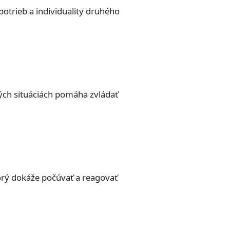
otrieb a individuality druhého
ých situáciách pomáha zvládať
rý dokáže počúvať a reagovať