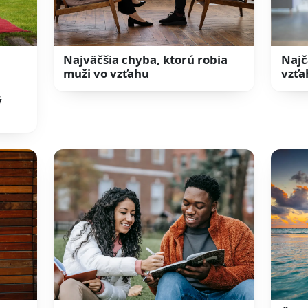
Najväčšia chyba, ktorú robia
Najč
muži vo vzťahu
vzťa
ý