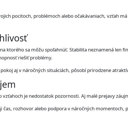
vojich pocitoch, problémoch alebo očakávaniach, vzťah má
hlivosť
a ktorého sa môžu spoľahnúť. Stabilita neznamená len fina
opnosť riešiť problémy.
pokoj aj v náročných situáciách, pôsobí prirodzene atraktí
ujem
 vzťahoch je nedostatok pozornosti. Aj malé prejavy zá
ý čas, rozhovor alebo podpora v náročných momentoch, po