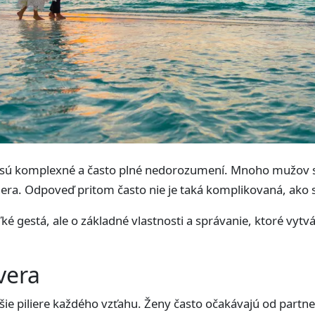
ú komplexné a často plné nedorozumení. Mnoho mužov si 
era. Odpoveď pritom často nie je taká komplikovaná, ako 
ké gestá, ale o základné vlastnosti a správanie, ktoré vytvá
vera
jšie piliere každého vzťahu. Ženy často očakávajú od part