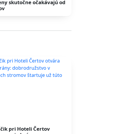
eny skutočne očakávajú od
ov
čik pri Hoteli Čertov