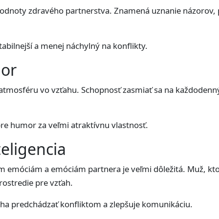
hodnoty zdravého partnerstva. Znamená uznanie názorov, p
tabilnejší a menej náchylný na konflikty.
or
atmosféru vo vzťahu. Schopnosť zasmiať sa na každodenn
e humor za veľmi atraktívnu vlastnosť.
eligencia
 emóciám a emóciám partnera je veľmi dôležitá. Muž, kto
ostredie pre vzťah.
ha predchádzať konfliktom a zlepšuje komunikáciu.