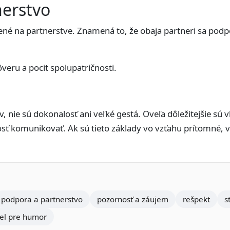
nerstvo
ené na partnerstve. Znamená to, že obaja partneri sa pod
eru a pocit spolupatričnosti.
 nie sú dokonalosť ani veľké gestá. Oveľa dôležitejšie sú 
osť komunikovať. Ak sú tieto základy vo vzťahu prítomné, 
podpora a partnerstvo
pozornosť a záujem
rešpekt
s
el pre humor