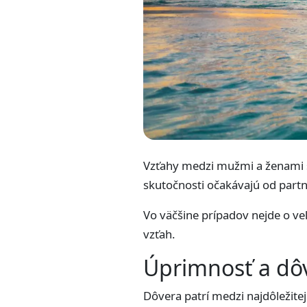
Vzťahy medzi mužmi a ženami s
skutočnosti očakávajú od partn
Vo väčšine prípadov nejde o veľ
vzťah.
Úprimnosť a dô
Dôvera patrí medzi najdôležite