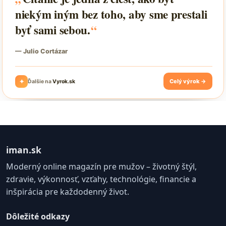
iman.sk
Moderný online magazín pre mužov – životný štýl,
zdravie, výkonnosť, vzťahy, technológie, financie a
inšpirácia pre každodenný život.
Dôležité odkazy