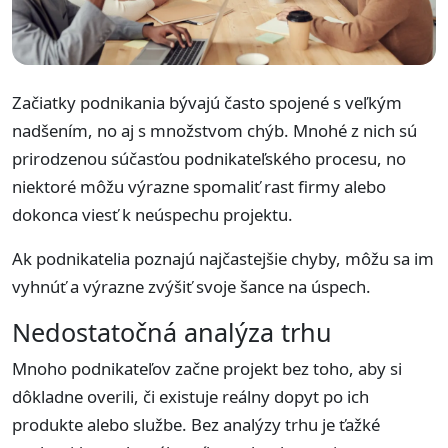
Začiatky podnikania bývajú často spojené s veľkým
nadšením, no aj s množstvom chýb. Mnohé z nich sú
prirodzenou súčasťou podnikateľského procesu, no
niektoré môžu výrazne spomaliť rast firmy alebo
dokonca viesť k neúspechu projektu.
Ak podnikatelia poznajú najčastejšie chyby, môžu sa im
vyhnúť a výrazne zvýšiť svoje šance na úspech.
Nedostatočná analýza trhu
Mnoho podnikateľov začne projekt bez toho, aby si
dôkladne overili, či existuje reálny dopyt po ich
produkte alebo službe. Bez analýzy trhu je ťažké