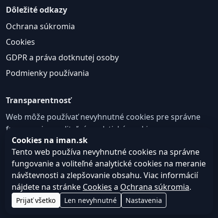
Dôležité odkazy
Ochrana súkromia
Cookies
GDPR a práva dotknutej osoby
Podmienky používania
Transparentnosť
Web môže používať nevyhnutné cookies pre správne
fungovanie a voliteľné analytické cookies na
Cookies na iman.sk
zlepšovanie obsahu a používateľskej skúsenosti.
Tento web používa nevyhnutné cookies na správne
Nastavenie cookies
fungovanie a voliteľné analytické cookies na meranie
návštevnosti a zlepšovanie obsahu. Viac informácií
nájdete na stránke
Cookies
a
Ochrana súkromia
.
© 2026
Web design, tvorba webu a SEO –
Consultee,
Prijať všetko
Len nevyhnutné
Nastavenia
iman.sk
s.r.o.