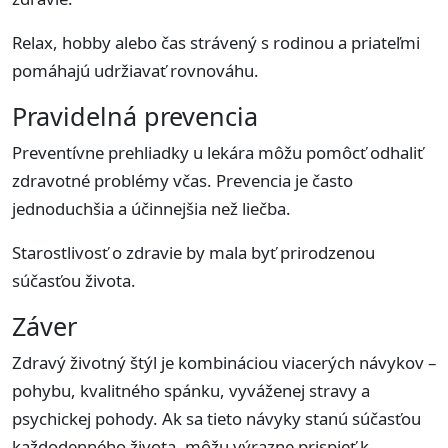
Relax, hobby alebo čas strávený s rodinou a priateľmi
pomáhajú udržiavať rovnováhu.
Pravidelná prevencia
Preventívne prehliadky u lekára môžu pomôcť odhaliť
zdravotné problémy včas. Prevencia je často
jednoduchšia a účinnejšia než liečba.
Starostlivosť o zdravie by mala byť prirodzenou
súčasťou života.
Záver
Zdravý životný štýl je kombináciou viacerých návykov –
pohybu, kvalitného spánku, vyváženej stravy a
psychickej pohody. Ak sa tieto návyky stanú súčasťou
každodenného života, môžu výrazne prispieť k