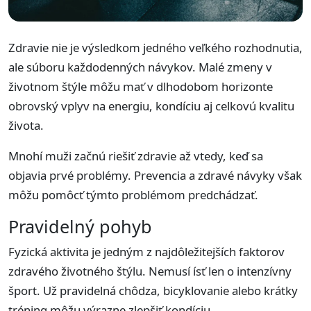
Zdravie nie je výsledkom jedného veľkého rozhodnutia,
ale súboru každodenných návykov. Malé zmeny v
životnom štýle môžu mať v dlhodobom horizonte
obrovský vplyv na energiu, kondíciu aj celkovú kvalitu
života.
Mnohí muži začnú riešiť zdravie až vtedy, keď sa
objavia prvé problémy. Prevencia a zdravé návyky však
môžu pomôcť týmto problémom predchádzať.
Pravidelný pohyb
Fyzická aktivita je jedným z najdôležitejších faktorov
zdravého životného štýlu. Nemusí ísť len o intenzívny
šport. Už pravidelná chôdza, bicyklovanie alebo krátky
tréning môžu výrazne zlepšiť kondíciu.