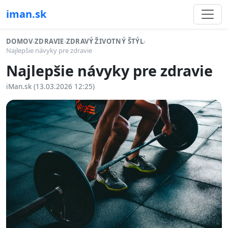
iman.sk
DOMOV
›
ZDRAVIE
›
ZDRAVÝ ŽIVOTNÝ ŠTÝL
›
Najlepšie návyky pre zdravie
Najlepšie návyky pre zdravie
iMan.sk (13.03.2026 12:25)