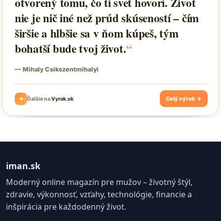
iman.sk
Moderný online magazín pre mužov – životný štýl,
zdravie, výkonnosť, vzťahy, technológie, financie a
inšpirácia pre každodenný život.