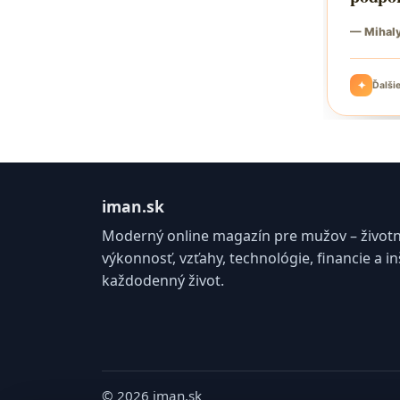
iman.sk
Moderný online magazín pre mužov – životný 
výkonnosť, vzťahy, technológie, financie a in
každodenný život.
© 2026 iman.sk