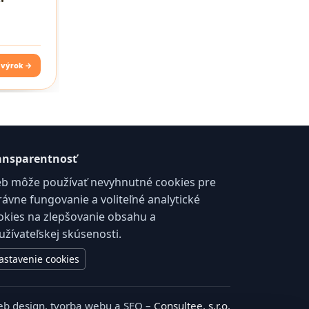
ansparentnosť
b môže používať nevyhnutné cookies pre
rávne fungovanie a voliteľné analytické
okies na zlepšovanie obsahu a
užívateľskej skúsenosti.
astavenie cookies
b design, tvorba webu a SEO –
Consultee, s.r.o.