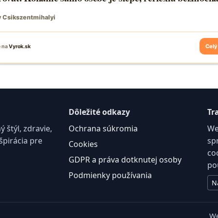
Dôležité odkazy
Tr
štýl, zdravie,
Ochrana súkromia
We
špirácia pre
sp
Cookies
co
GDPR a práva dotknutej osoby
po
Podmienky používania
N
We