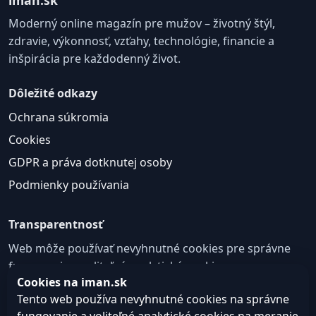
Moderný online magazín pre mužov – životný štýl,
zdravie, výkonnosť, vzťahy, technológie, financie a
inšpirácia pre každodenný život.
Dôležité odkazy
Ochrana súkromia
Cookies
GDPR a práva dotknutej osoby
Podmienky používania
Transparentnosť
Web môže používať nevyhnutné cookies pre správne
fungovanie a voliteľné analytické cookies na
Cookies na iman.sk
zlepšovanie obsahu a používateľskej skúsenosti.
Tento web používa nevyhnutné cookies na správne
Nastavenie cookies