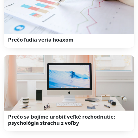
Prečo ľudia veria hoaxom
Prečo sa bojíme urobiť veľké rozhodnutie:
psychológia strachu z voľby