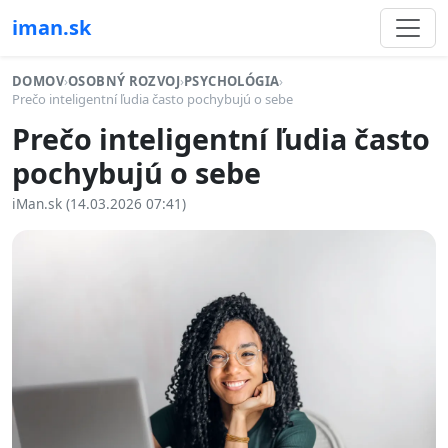
iman.sk
DOMOV
›
OSOBNÝ ROZVOJ
›
PSYCHOLÓGIA
›
Prečo inteligentní ľudia často pochybujú o sebe
Prečo inteligentní ľudia často
pochybujú o sebe
iMan.sk (14.03.2026 07:41)