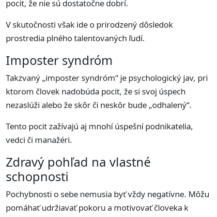
pocit, že nie sú dostatočne dobrí.
V skutočnosti však ide o prirodzený dôsledok
prostredia plného talentovaných ľudí.
Imposter syndróm
Takzvaný „imposter syndróm“ je psychologický jav, pri
ktorom človek nadobúda pocit, že si svoj úspech
nezaslúži alebo že skôr či neskôr bude „odhalený“.
Tento pocit zažívajú aj mnohí úspešní podnikatelia,
vedci či manažéri.
Zdravý pohľad na vlastné
schopnosti
Pochybnosti o sebe nemusia byť vždy negatívne. Môžu
pomáhať udržiavať pokoru a motivovať človeka k