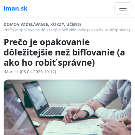
iman.sk
DOMOV
›
VZDELÁVANIE, KURZY, UČENIE
›
Prečo je opakovanie dôležitejšie než bifľovanie (a ako ho robiť správne)
Prečo je opakovanie
dôležitejšie než bifľovanie (a
ako ho robiť správne)
iMan.sk (03.04.2026 19:12)