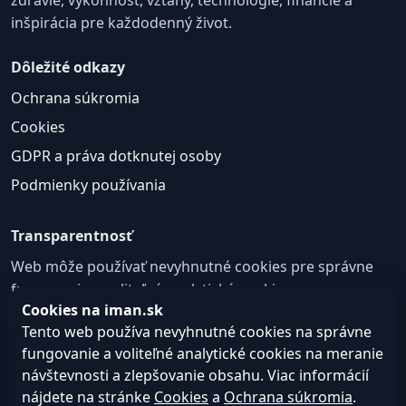
zdravie, výkonnosť, vzťahy, technológie, financie a
inšpirácia pre každodenný život.
Dôležité odkazy
Ochrana súkromia
Cookies
GDPR a práva dotknutej osoby
Podmienky používania
Transparentnosť
Web môže používať nevyhnutné cookies pre správne
fungovanie a voliteľné analytické cookies na
Cookies na iman.sk
zlepšovanie obsahu a používateľskej skúsenosti.
Tento web používa nevyhnutné cookies na správne
Nastavenie cookies
fungovanie a voliteľné analytické cookies na meranie
návštevnosti a zlepšovanie obsahu. Viac informácií
nájdete na stránke
Cookies
a
Ochrana súkromia
.