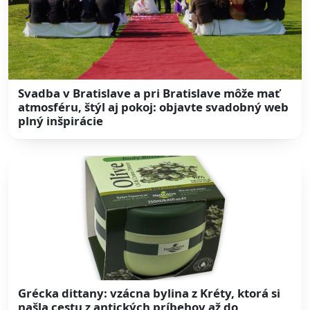
Svadba v Bratislave a pri Bratislave môže mať
atmosféru, štýl aj pokoj: objavte svadobný web
plný inšpirácie
Grécka dittany: vzácna bylina z Kréty, ktorá si
našla cestu z antických príbehov až do