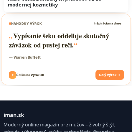
modernej kozmetiky
iman.sk
Moderný online magazín pre mužov – životný štýl,