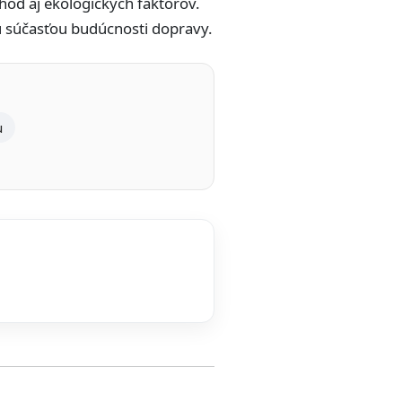
od aj ekologických faktorov.
ou súčasťou budúcnosti dopravy.
u