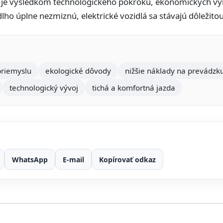
v je výsledkom technologického pokroku, ekonomických výh
dlho úplne nezmiznú, elektrické vozidlá sa stávajú dôležit
priemyslu
ekologické dôvody
nižšie náklady na prevádzk
technologický vývoj
tichá a komfortná jazda
WhatsApp
E-mail
Kopírovať odkaz