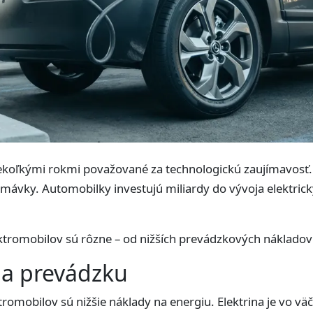
iekoľkými rokmi považované za technologickú zaujímavosť.
ávky. Automobilky investujú miliardy do vývoja elektrickýc
ktromobilov sú rôzne – od nižších prevádzkových nákladov
na prevádzku
romobilov sú nižšie náklady na energiu. Elektrina je vo väčš