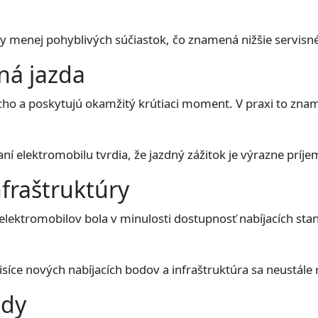
 menej pohyblivých súčiastok, čo znamená nižšie servisné
ná jazda
cho a poskytujú okamžitý krútiaci moment. V praxi to znam
í elektromobilu tvrdia, že jazdný zážitok je výrazne príjem
nfraštruktúry
ektromobilov bola v minulosti dostupnosť nabíjacích staníc
síce nových nabíjacích bodov a infraštruktúra sa neustále r
ody