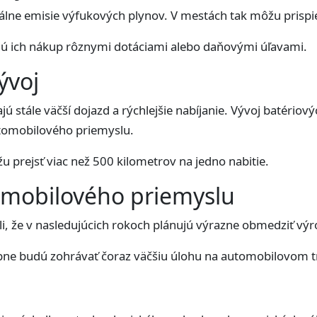
lne emisie výfukových plynov. V mestách tak môžu prispieť
ú ich nákup rôznymi dotáciami alebo daňovými úľavami.
ývoj
stále väčší dojazd a rýchlejšie nabíjanie. Vývoj batériový
automobilového priemyslu.
 prejsť viac než 500 kilometrov na jedno nabitie.
mobilového priemyslu
, že v nasledujúcich rokoch plánujú výrazne obmedziť vý
ne budú zohrávať čoraz väčšiu úlohu na automobilovom t