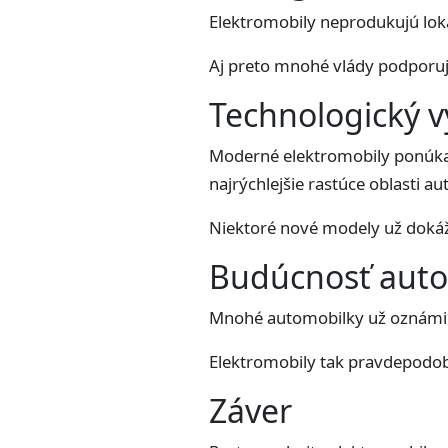
Elektromobily neprodukujú loká
Aj preto mnohé vlády podporuj
Technologický v
Moderné elektromobily ponúkajú 
najrýchlejšie rastúce oblasti 
Niektoré nové modely už dokážu
Budúcnosť auto
Mnohé automobilky už oznámili
Elektromobily tak pravdepodob
Záver