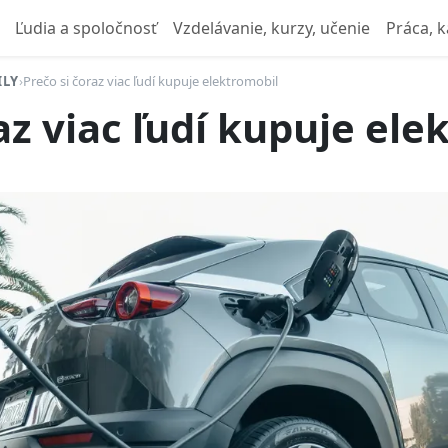
Ľudia a spoločnosť
Vzdelávanie, kurzy, učenie
Práca, k
ILY
›
Prečo si čoraz viac ľudí kupuje elektromobil
az viac ľudí kupuje ele