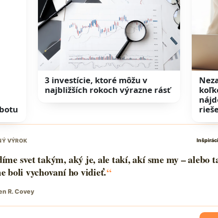
3 investície, ktoré môžu v
Neza
najbližších rokoch výrazne rásť
koľk
nájd
obotu
rieš