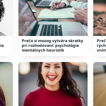
Prečo si mozog vytvára skratky
Preč
ia
pri rozhodovaní: psychológia
rých
mentálnych heuristík
vním