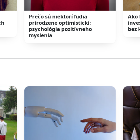
Prečo sú niektorí ľudia
Ako 
ch
prirodzene optimistickí:
inve
psychológia pozitívneho
bez 
myslenia