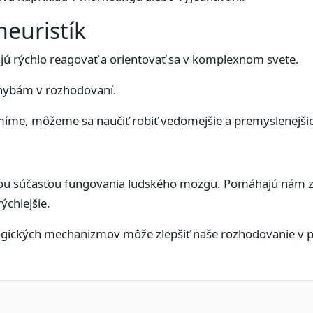
heuristík
 rýchlo reagovať a orientovať sa v komplexnom svete.
chybám v rozhodovaní.
íme, môžeme sa naučiť robiť vedomejšie a premyslenejšie
nou súčasťou fungovania ľudského mozgu. Pomáhajú nám z
ýchlejšie.
gických mechanizmov môže zlepšiť naše rozhodovanie v pr