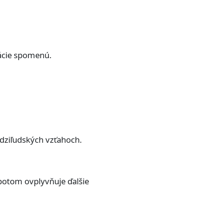
uácie spomenú.
edziľudských vzťahoch.
potom ovplyvňuje ďalšie