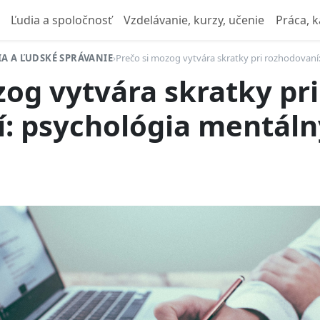
Ľudia a spoločnosť
Vzdelávanie, kurzy, učenie
Práca, k
A A ĽUDSKÉ SPRÁVANIE
›
Prečo si mozog vytvára skratky pri rozhodovaní
zog vytvára skratky pri
: psychológia mentál