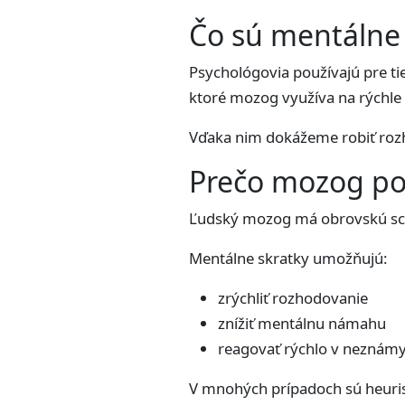
Čo sú mentálne 
Psychológovia používajú pre 
ktoré mozog využíva na rýchle 
Vďaka nim dokážeme robiť rozh
Prečo mozog pou
Ľudský mozog má obrovskú scho
Mentálne skratky umožňujú:
zrýchliť rozhodovanie
znížiť mentálnu námahu
reagovať rýchlo v neznámy
V mnohých prípadoch sú heuris