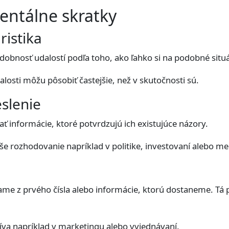
entálne skratky
istika
dobnosť udalostí podľa toho, ako ľahko si na podobné sit
losti môžu pôsobiť častejšie, než v skutočnosti sú.
eslenie
ť informácie, ktoré potvrdzujú ich existujúce názory.
e rozhodovanie napríklad v politike, investovaní alebo m
ame z prvého čísla alebo informácie, ktorú dostaneme. Tá 
žíva napríklad v marketingu alebo vyjednávaní.