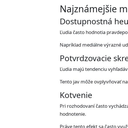
Najznámejšie m
Dostupnostná heur
Ľudia často hodnotia pravdepo
Napríklad mediálne výrazné uda
Potvrdzovacie skr
Ľudia majú tendenciu vyhľadáva
Tento jav môže ovplyvňovať naš
Kotvenie
Pri rozhodovaní často vychádz
hodnotenie.
Práve tento efekt sa často vyu