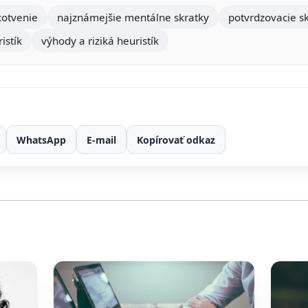
kotvenie
najznámejšie mentálne skratky
potvrdzovacie s
istík
výhody a riziká heuristík
WhatsApp
E-mail
Kopírovať odkaz