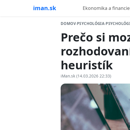
iman.sk
Ekonomika a financie
DOMOV
›
PSYCHOLÓGIA
›
PSYCHOLÓGI
Prečo si mo
rozhodovaní
heuristík
iMan.sk (14.03.2026 22:33)