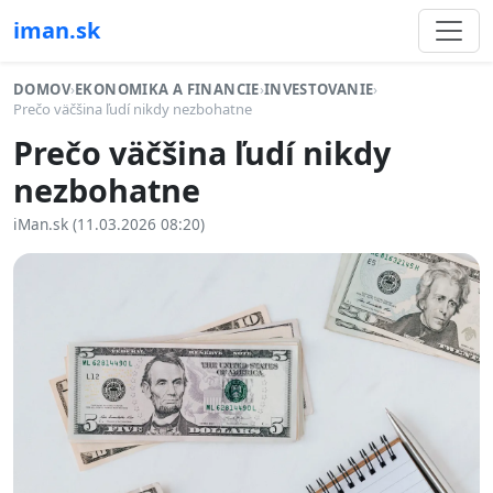
iman.sk
DOMOV
›
EKONOMIKA A FINANCIE
›
INVESTOVANIE
›
Prečo väčšina ľudí nikdy nezbohatne
Prečo väčšina ľudí nikdy
nezbohatne
iMan.sk (11.03.2026 08:20)