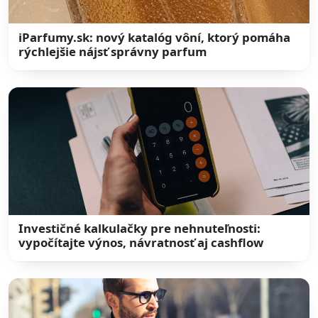
iParfumy.sk: nový katalóg vôní, ktorý pomáha
rýchlejšie nájsť správny parfum
Investičné kalkulačky pre nehnuteľnosti:
vypočítajte výnos, návratnosť aj cashflow