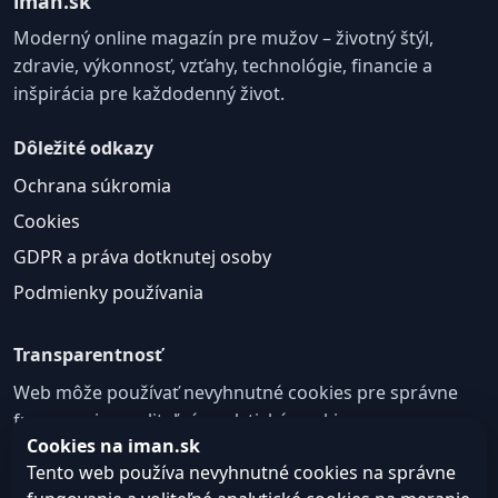
iman.sk
Moderný online magazín pre mužov – životný štýl,
zdravie, výkonnosť, vzťahy, technológie, financie a
inšpirácia pre každodenný život.
Dôležité odkazy
Ochrana súkromia
Cookies
GDPR a práva dotknutej osoby
Podmienky používania
Transparentnosť
Web môže používať nevyhnutné cookies pre správne
fungovanie a voliteľné analytické cookies na
Cookies na iman.sk
zlepšovanie obsahu a používateľskej skúsenosti.
Tento web používa nevyhnutné cookies na správne
Nastavenie cookies