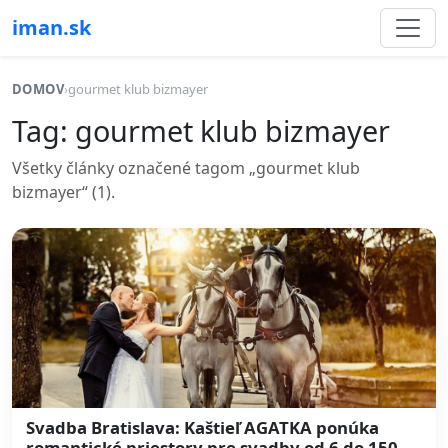
iman.sk
DOMOV
›
gourmet klub bizmayer
Tag: gourmet klub bizmayer
Všetky články označené tagom „gourmet klub
bizmayer“ (1).
Svadba Bratislava: Kaštieľ AGATKA ponúka
romantické priestory pre svadby od 6 do 150