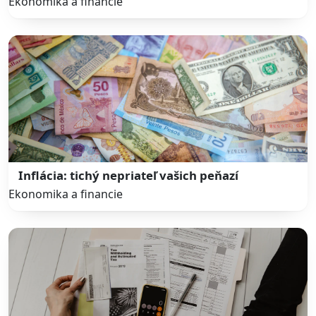
Ekonomika a financie
Inflácia: tichý nepriateľ vašich peňazí
Ekonomika a financie