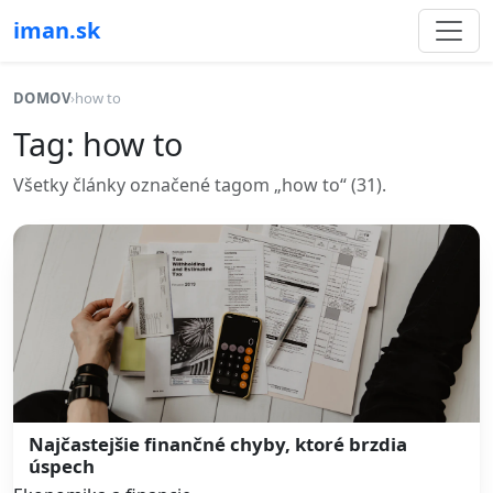
iman.sk
DOMOV
›
how to
Tag: how to
Všetky články označené tagom „how to“ (31).
Najčastejšie finančné chyby, ktoré brzdia
úspech