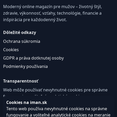
Moderný online magazín pre mužov – životný štýl,
zdravie, výkonnosť, vzťahy, technológie, financie a
inšpirácia pre každodenný život.
Dôležité odkazy
Ochrana súkromia
Cookies
GDPR a práva dotknutej osoby
Podmienky používania
Transparentnosť
Web môže používať nevyhnutné cookies pre správne
fungovanie a voliteľné analytické cookies na
Cookies na iman.sk
zlepšovanie obsahu a používateľskej skúsenosti.
Tento web používa nevyhnutné cookies na správne
Nastavenie cookies
fungovanie a voliteľné analytické cookies na meranie