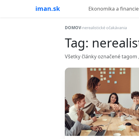
iman.sk
Ekonomika a financie
DOMOV
›
nerealistické očakávania
Tag: nereali
Všetky články označené tagom „n