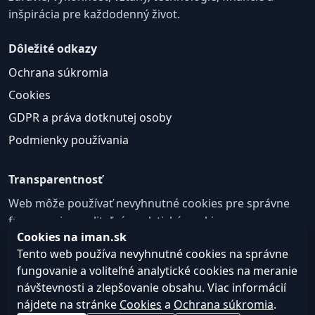
inšpirácia pre každodenný život.
Dôležité odkazy
Ochrana súkromia
Cookies
GDPR a práva dotknutej osoby
Podmienky používania
Transparentnosť
Web môže používať nevyhnutné cookies pre správne
fungovanie a voliteľné analytické cookies na
Cookies na iman.sk
zlepšovanie obsahu a používateľskej skúsenosti.
Tento web používa nevyhnutné cookies na správne
Nastavenie cookies
fungovanie a voliteľné analytické cookies na meranie
návštevnosti a zlepšovanie obsahu. Viac informácií
nájdete na stránke
Cookies
a
Ochrana súkromia
.
© 2026
Web design, tvorba webu a SEO –
Consultee,