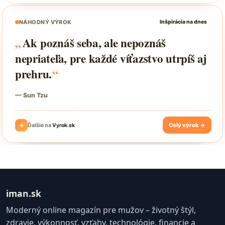
iman.sk
Moderný online magazín pre mužov – životný štýl,
zdravie, výkonnosť, vzťahy, technológie, financie a