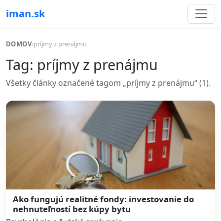
iman.sk
DOMOV
›
príjmy z prenájmu
Tag: príjmy z prenájmu
Všetky články označené tagom „príjmy z prenájmu“ (1).
Ako fungujú realitné fondy: investovanie do
nehnuteľností bez kúpy bytu