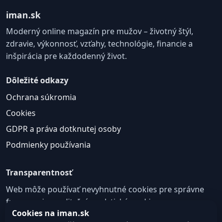
iman.sk
Moderný online magazín pre mužov – životný štýl,
zdravie, výkonnosť, vzťahy, technológie, financie a
inšpirácia pre každodenný život.
Dôležité odkazy
Ochrana súkromia
Cookies
GDPR a práva dotknutej osoby
Podmienky používania
Transparentnosť
Web môže používať nevyhnutné cookies pre správne
fungovanie a voliteľné analytické cookies na
Cookies na iman.sk
zlepšovanie obsahu a používateľskej skúsenosti.