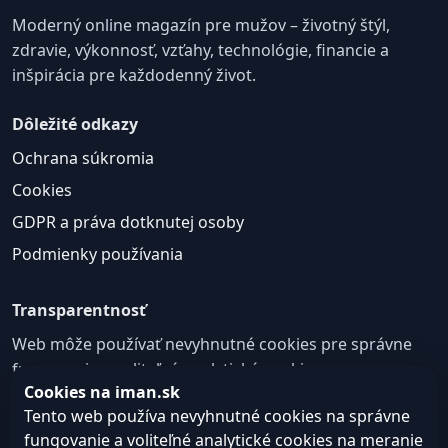
Moderný online magazín pre mužov – životný štýl,
zdravie, výkonnosť, vzťahy, technológie, financie a
inšpirácia pre každodenný život.
Dôležité odkazy
Ochrana súkromia
Cookies
GDPR a práva dotknutej osoby
Podmienky používania
Transparentnosť
Web môže používať nevyhnutné cookies pre správne
fungovanie a voliteľné analytické cookies na
Cookies na iman.sk
zlepšovanie obsahu a používateľskej skúsenosti.
Tento web používa nevyhnutné cookies na správne
Nastavenie cookies
fungovanie a voliteľné analytické cookies na meranie