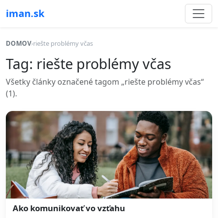
iman.sk
DOMOV
›
riešte problémy včas
Tag: riešte problémy včas
Všetky články označené tagom „riešte problémy včas“
(1).
Ako komunikovať vo vzťahu