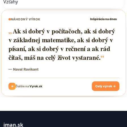
Vzťahy
iman.sk