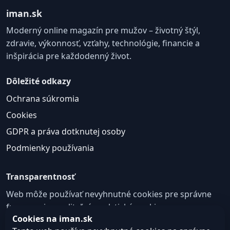
iman.sk
Moderný online magazín pre mužov – životný štýl,
zdravie, výkonnosť, vzťahy, technológie, financie a
inšpirácia pre každodenný život.
Dôležité odkazy
Ochrana súkromia
Cookies
GDPR a práva dotknutej osoby
Podmienky používania
Transparentnosť
Web môže používať nevyhnutné cookies pre správne
fungovanie a voliteľné analytické cookies na
Cookies na iman.sk
zlepšovanie obsahu a používateľskej skúsenosti.