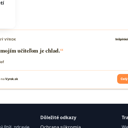
tí
Dôležité odkazy
Tr
štýl, zdravie,
Ochrana súkromia
We