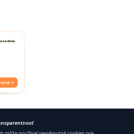
ansparentnosť
b môže používať nevyhnutné cookies pre