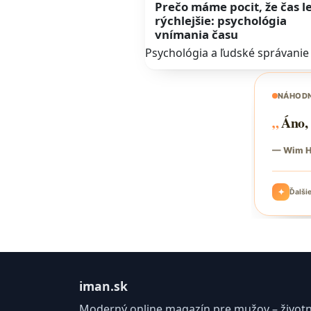
Prečo máme pocit, že čas le
rýchlejšie: psychológia
vnímania času
Psychológia a ľudské správanie
iman.sk
Moderný online magazín pre mužov – životný 