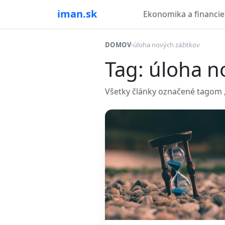
iman.sk
Ekonomika a financie
DOMOV
›
úloha nových zážitkov
Tag: úloha n
Všetky články označené tagom „