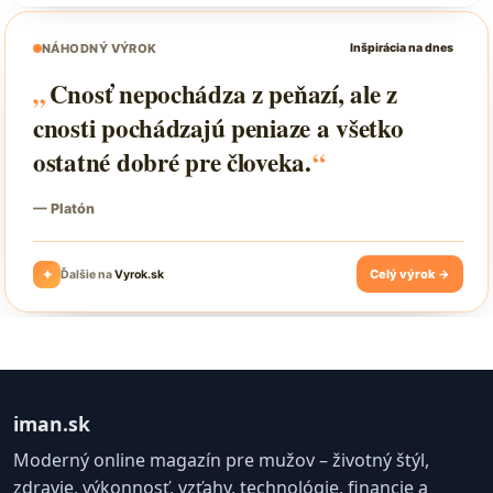
iman.sk
Moderný online magazín pre mužov – životný štýl,
zdravie, výkonnosť, vzťahy, technológie, financie a