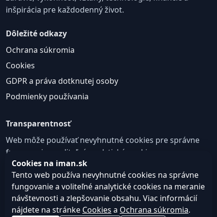
inšpirácia pre každodenný život.
Dôležité odkazy
Ochrana súkromia
Cookies
GDPR a práva dotknutej osoby
Podmienky používania
Transparentnosť
Web môže používať nevyhnutné cookies pre správne
fungovanie a voliteľné analytické cookies na
Cookies na iman.sk
zlepšovanie obsahu a používateľskej skúsenosti.
Tento web používa nevyhnutné cookies na správne
Nastavenie cookies
fungovanie a voliteľné analytické cookies na meranie
návštevnosti a zlepšovanie obsahu. Viac informácií
nájdete na stránke
Cookies
a
Ochrana súkromia
.
© 2026
Web design, tvorba webu a SEO –
Consultee,