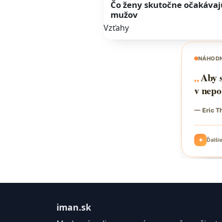
Čo ženy skutočne očakávaj
mužov
Vzťahy
iman.sk