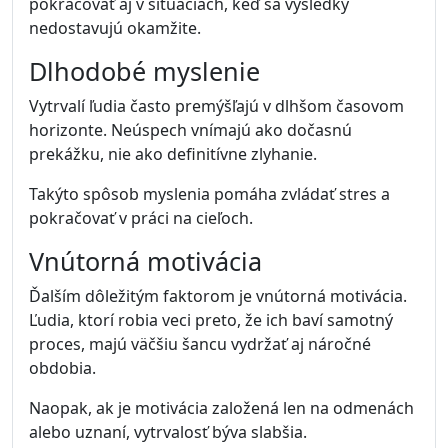
pokračovať aj v situáciách, keď sa výsledky
nedostavujú okamžite.
Dlhodobé myslenie
Vytrvalí ľudia často premýšľajú v dlhšom časovom
horizonte. Neúspech vnímajú ako dočasnú
prekážku, nie ako definitívne zlyhanie.
Takýto spôsob myslenia pomáha zvládať stres a
pokračovať v práci na cieľoch.
Vnútorná motivácia
Ďalším dôležitým faktorom je vnútorná motivácia.
Ľudia, ktorí robia veci preto, že ich baví samotný
proces, majú väčšiu šancu vydržať aj náročné
obdobia.
Naopak, ak je motivácia založená len na odmenách
alebo uznaní, vytrvalosť býva slabšia.