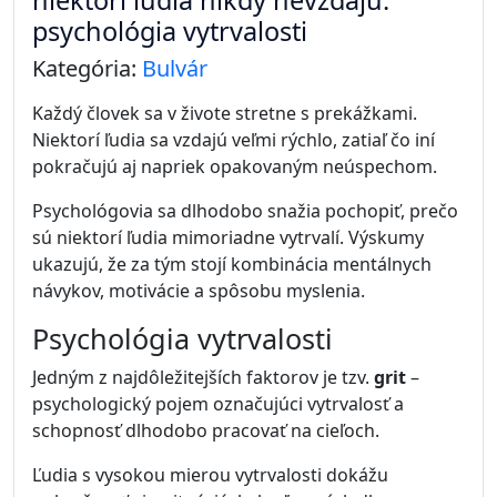
niektorí ľudia nikdy nevzdajú:
psychológia vytrvalosti
Kategória:
Bulvár
Každý človek sa v živote stretne s prekážkami.
Niektorí ľudia sa vzdajú veľmi rýchlo, zatiaľ čo iní
pokračujú aj napriek opakovaným neúspechom.
Psychológovia sa dlhodobo snažia pochopiť, prečo
sú niektorí ľudia mimoriadne vytrvalí. Výskumy
ukazujú, že za tým stojí kombinácia mentálnych
návykov, motivácie a spôsobu myslenia.
Psychológia vytrvalosti
Jedným z najdôležitejších faktorov je tzv.
grit
–
psychologický pojem označujúci vytrvalosť a
schopnosť dlhodobo pracovať na cieľoch.
Ľudia s vysokou mierou vytrvalosti dokážu