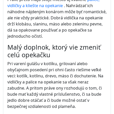
vidličky a kliešte na opekanie
. Nahrádzať ich
náhodne nájdeným konárom môže byť romantické,
ale nie vždy praktické. Dobrá vidlička na opekanie
drží klobásu, slaninu, mäso alebo zeleninu pevne,
dá sa opakovane používať a po opekačke sa
jednoducho očistí.
Malý doplnok, ktorý vie zmeniť
celú opekačku
Pri varení gulášu v kotlíku, grilovaní alebo
obyčajnom posedení pri ohni často riešime veľké
veci: kotlík, kotlinu, drevo, mäso či dochutenie. Na
vidličky a palice na opekanie sa však neraz
zabudne. A pritom práve ony rozhodujú o tom, či
bude mať každý vlastné príslušenstvo, či sa bude
jedlo dobre otáčať a či bude možné ostať v
bezpečnej vzdialenosti od plameňa.