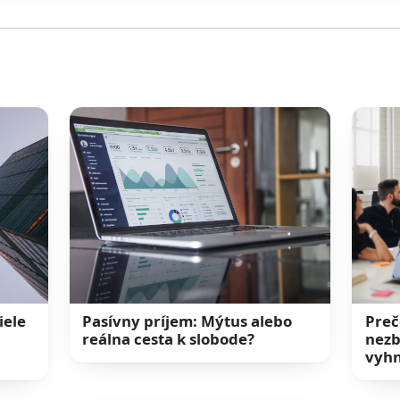
iele
Pasívny príjem: Mýtus alebo
Preč
reálna cesta k slobode?
nezb
vyhn