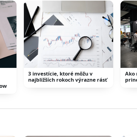
3 investície, ktoré môžu v
Ako 
najbližších rokoch výrazne rásť
prin
low