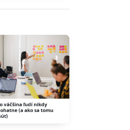
o väčšina ľudí nikdy
ohatne (a ako sa tomu
úť)