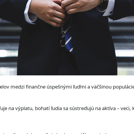
ielov medzi finančne úspešnými ľuďmi a väčšinou populáci
ďuje na výplatu, bohatí ľudia sa sústreďujú na aktíva – veci,