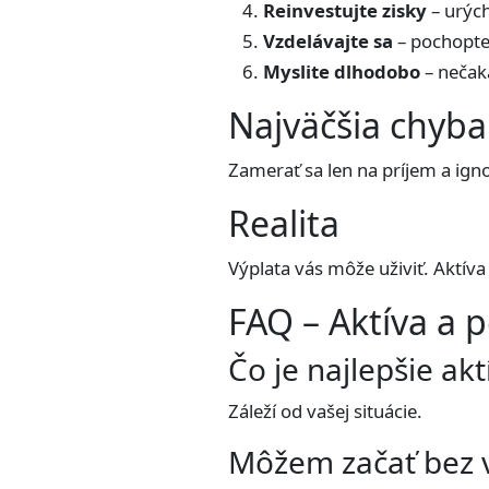
Reinvestujte zisky
– urých
Vzdelávajte sa
– pochopte 
Myslite dlhodobo
– nečaka
Najväčšia chyba
Zamerať sa len na príjem a ig
Realita
Výplata vás môže uživiť. Aktív
FAQ – Aktíva a 
Čo je najlepšie ak
Záleží od vašej situácie.
Môžem začať bez v