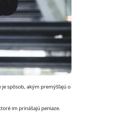
e je spôsob, akým premýšľajú o
 ktoré im prinášajú peniaze.