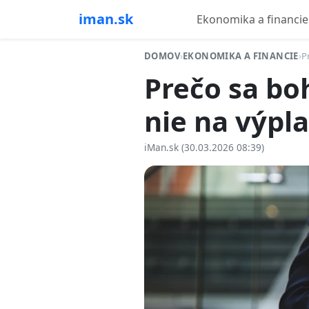
iman.sk
Ekonomika a financie
DOMOV
›
EKONOMIKA A FINANCIE
›
P
Prečo sa boh
nie na výpla
iMan.sk (30.03.2026 08:39)