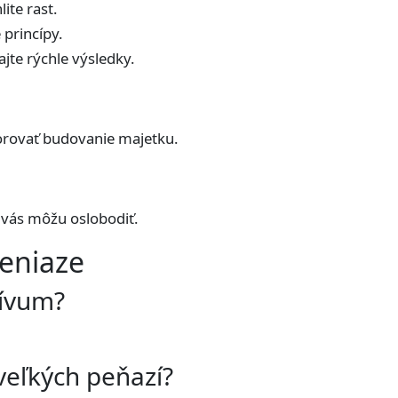
lite rast.
princípy.
jte rýchle výsledky.
norovať budovanie majetku.
a vás môžu oslobodiť.
peniaze
tívum?
eľkých peňazí?