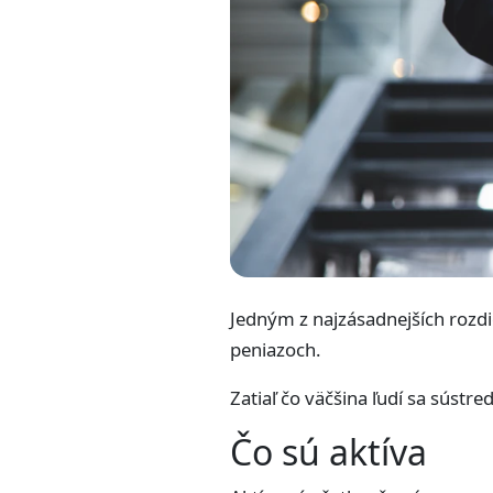
Jedným z najzásadnejších rozd
peniazoch.
Zatiaľ čo väčšina ľudí sa sústre
Čo sú aktíva