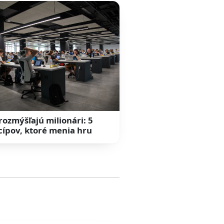
rozmýšľajú milionári: 5
cípov, ktoré menia hru