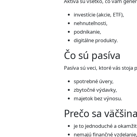
Aktíva sú všetko, čo vám gene
investície (akcie, ETF),
nehnuteľnosti,
podnikanie,
digitálne produkty.
Čo sú pasíva
Pasíva sú veci, ktoré vás stoja 
spotrebné úvery,
zbytočné výdavky,
majetok bez výnosu.
Prečo sa väčšina
je to jednoduché a okamžit
nemajú finančné vzdelanie