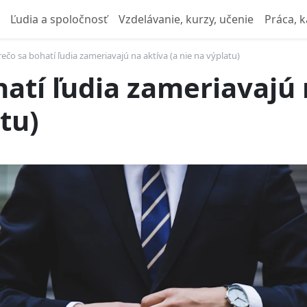
Ľudia a spoločnosť
Vzdelávanie, kurzy, učenie
Práca, k
rečo sa bohatí ľudia zameriavajú na aktíva (a nie na výplatu)
atí ľudia zameriavajú 
tu)