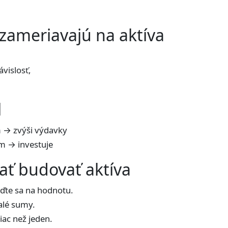
 zameriavajú na aktíva
vislosť,
l
m → zvýši výdavky
em → investuje
ať budovať aktíva
ďte sa na hodnotu.
alé sumy.
iac než jeden.