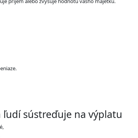
ruje príjem alebo zvyšuje hodnotu vášho majetku.
peniaze.
 ľudí sústreďuje na výplatu
é,
,