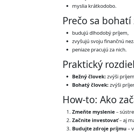
myslia krátkodobo.
Prečo sa bohatí
budujú dlhodobý príjem,
zvyšujú svoju finančnú nezá
peniaze pracujú za nich.
Praktický rozdie
Bežný človek:
zvýši príje
Bohatý človek:
zvýši príj
How-to: Ako zač
Zmeňte myslenie
– sústre
Začnite investovať
– aj m
Budujte zdroje príjmu
– v