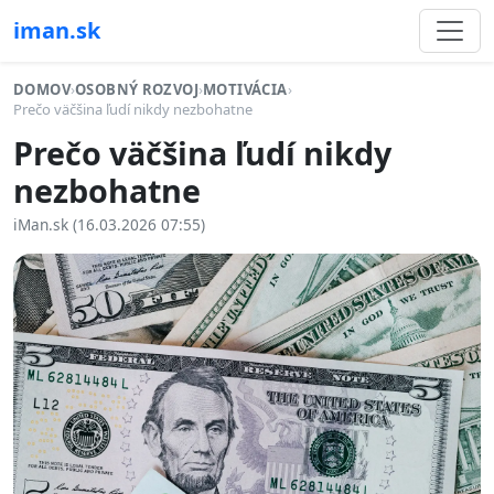
iman.sk
DOMOV
›
OSOBNÝ ROZVOJ
›
MOTIVÁCIA
›
Prečo väčšina ľudí nikdy nezbohatne
Prečo väčšina ľudí nikdy
nezbohatne
iMan.sk (16.03.2026 07:55)