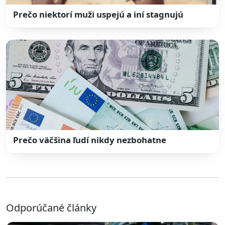
Prečo niektorí muži uspejú a iní stagnujú
Prečo väčšina ľudí nikdy nezbohatne
Odporúčané články