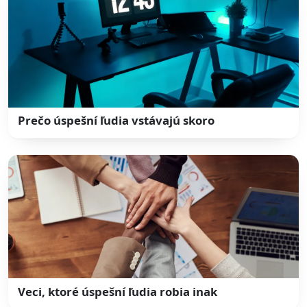
Prečo úspešní ľudia vstávajú skoro
Veci, ktoré úspešní ľudia robia inak