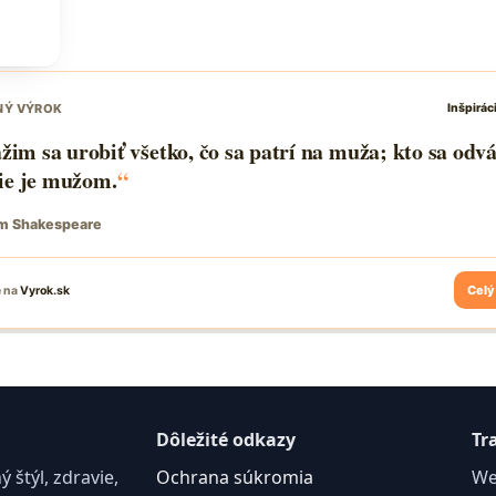
Dôležité odkazy
Tr
štýl, zdravie,
Ochrana súkromia
We