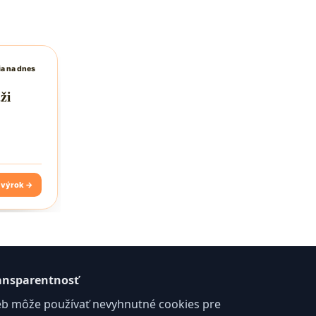
ansparentnosť
b môže používať nevyhnutné cookies pre