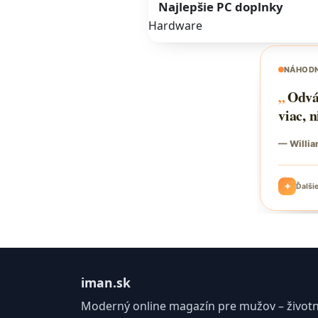
Najlepšie PC doplnky
Hardware
iman.sk
Moderný online magazín pre mužov – životný 