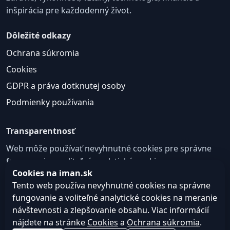
inšpirácia pre každodenný život.
Dôležité odkazy
Ochrana súkromia
Cookies
GDPR a práva dotknutej osoby
Podmienky používania
Transparentnosť
Web môže používať nevyhnutné cookies pre správne
fungovanie a voliteľné analytické cookies na
Cookies na iman.sk
zlepšovanie obsahu a používateľskej skúsenosti.
Tento web používa nevyhnutné cookies na správne
Nastavenie cookies
fungovanie a voliteľné analytické cookies na meranie
návštevnosti a zlepšovanie obsahu. Viac informácií
nájdete na stránke
Cookies
a
Ochrana súkromia
.
© 2026
Web design, tvorba webu a SEO –
Consultee,