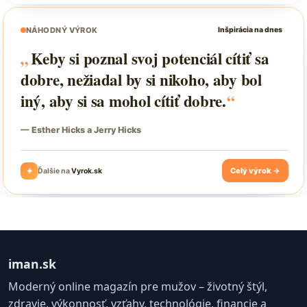
iman.sk
Moderný online magazín pre mužov – životný štýl,
zdravie, výkonnosť, vzťahy, technológie, financie a