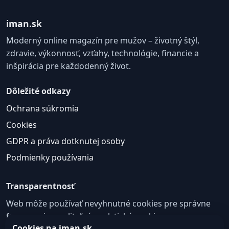
iman.sk
Moderný online magazín pre mužov – životný štýl,
zdravie, výkonnosť, vzťahy, technológie, financie a
inšpirácia pre každodenný život.
Dôležité odkazy
Ochrana súkromia
Cookies
GDPR a práva dotknutej osoby
Podmienky používania
Transparentnosť
Web môže používať nevyhnutné cookies pre správne
fungovanie a voliteľné analytické cookies na
Cookies na iman.sk
zlepšovanie obsahu a používateľskej skúsenosti.