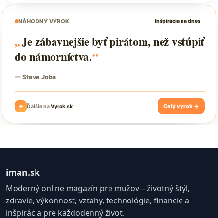
iman.sk
Moderný online magazín pre mužov – životný štýl,
zdravie, výkonnosť, vzťahy, technológie, financie a
inšpirácia pre každodenný život.