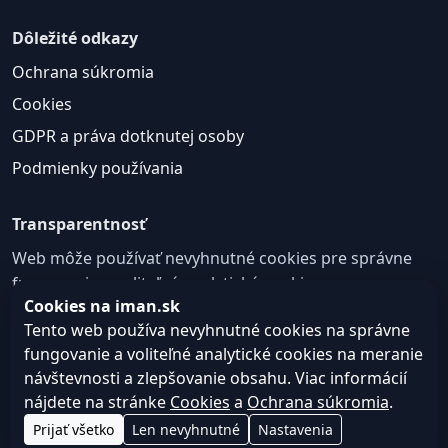
Dôležité odkazy
Ochrana súkromia
Cookies
GDPR a práva dotknutej osoby
Podmienky používania
Transparentnosť
Web môže používať nevyhnutné cookies pre správne
fungovanie a voliteľné analytické cookies na
Cookies na iman.sk
zlepšovanie obsahu a používateľskej skúsenosti.
Tento web používa nevyhnutné cookies na správne
Nastavenie cookies
fungovanie a voliteľné analytické cookies na meranie
návštevnosti a zlepšovanie obsahu. Viac informácií
nájdete na stránke
Cookies
a
Ochrana súkromia
.
© 2026
Web design, tvorba webu a SEO –
Consultee,
Prijať všetko
Len nevyhnutné
Nastavenia
iman.sk
s.r.o.