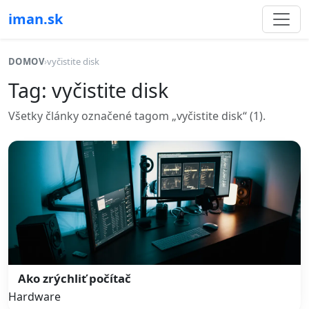
iman.sk
DOMOV
›
vyčistite disk
Tag: vyčistite disk
Všetky články označené tagom „vyčistite disk“ (1).
Ako zrýchliť počítač
Hardware