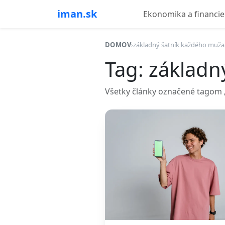
iman.sk
Ekonomika a financie
DOMOV
›
základný šatník každého muža
Tag: základn
Všetky články označené tagom „