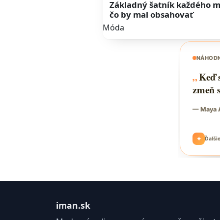
Základný šatník každého m
čo by mal obsahovať
Móda
iman.sk